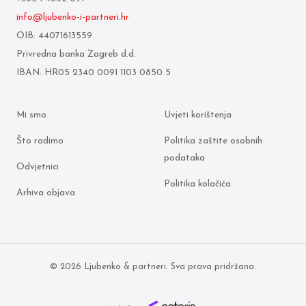
info@ljubenko-i-partneri.hr
OIB: 44071613559
Privredna banka Zagreb d.d.
IBAN: HR05 2340 0091 1103 0850 5
Mi smo
Uvjeti korištenja
Što radimo
Politika zaštite osobnih
podataka
Odvjetnici
Politika kolačića
Arhiva objava
© 2026 Ljubenko & partneri. Sva prava pridržana.