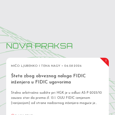
NOVA PRAKSA
!
MIĆO LJUBENKO I TENA NAGY • 06.08.2026
Šteta zbog obveznog naloga FIDIC
inženjera u FIDIC ugovorima
Stalno arbitražno sudište pri HGK je u odluci AS-P-2025/10
zauzeo stav da prema čl. 13.1. OUU FIDIC izmjenom
(varijacijom) od strane nadzornog inženjera moguće je
izostaviti bilo koje ugovorene radove, ali samo ako takve
radove neće izvesti netko drugi. Čak i da se nije radilo o