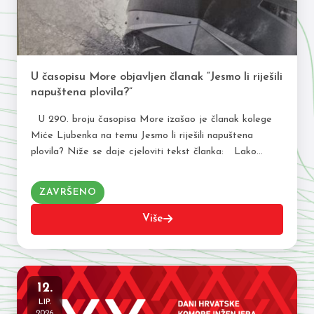
U časopisu More objavljen članak “Jesmo li riješili
napuštena plovila?”
U 290. broju časopisa More izašao je članak kolege
Miće Ljubenka na temu Jesmo li riješili napuštena
plovila? Niže se daje cjeloviti tekst članka: Lako
ćemo primijetiti da…
ZAVRŠENO
Više
12.
LIP.
2026.