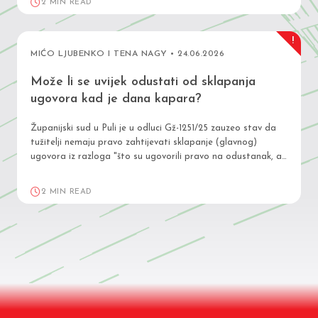
2 MIN READ
izostavljanju, već o izmjeni…
!
MIĆO LJUBENKO I TENA NAGY • 24.06.2026
Može li se uvijek odustati od sklapanja
ugovora kad je dana kapara?
Županijski sud u Puli je u odluci Gž-1251/25 zauzeo stav da
tužitelji nemaju pravo zahtijevati sklapanje (glavnog)
ugovora iz razloga "što su ugovorili pravo na odustanak, a
tuženik im je vratio dvostruku kaparu čime je iskoristio svoje
ugovorno pravo na raskid zapravo odustanak" (plaćanjem
2 MIN READ
dvostruke kapare na polog kod javnog…