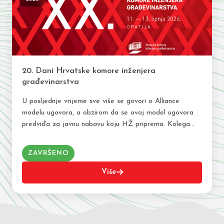
20. Dani Hrvatske komore inženjera
građevinarstva
U posljednje vrijeme sve više se govori o Alliance
modelu ugovora, a obzirom da se ovaj model ugovora
predviđa za javnu nabavu koju HŽ priprema. Kolega
Ljubenko bio je sudionik…
ZAVRŠENO
Više