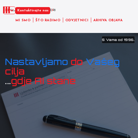
HR
Kontaktirajte nas
MI SMO
ŠTO RADIMO
ODVJETNICI
ARHIVA OBJAVA
S Vama od 1996.
Nastavljamo
do
Vašeg
cilja
...
gdje AI stane