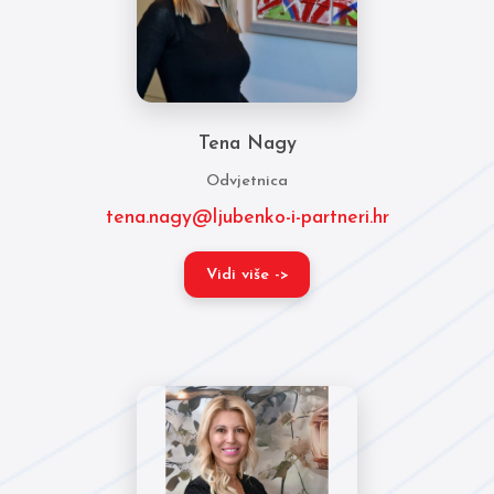
Tena Nagy
Odvjetnica
tena.nagy@ljubenko-i-partneri.hr
Vidi više ->