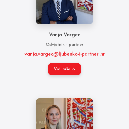
Vanja Vargec
Odvjetnik - partner
vanja.vargec@ljubenko-i-partneri.hr
Vidi više ->