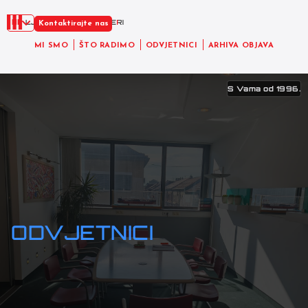
HR
Kontaktirajte nas
MI SMO
ŠTO RADIMO
ODVJETNICI
ARHIVA OBJAVA
S Vama od 1996.
ODVJETNICI