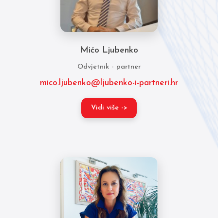
Mićo Ljubenko
Odvjetnik - partner
mico.ljubenko@ljubenko-i-partneri.hr
Vidi više ->