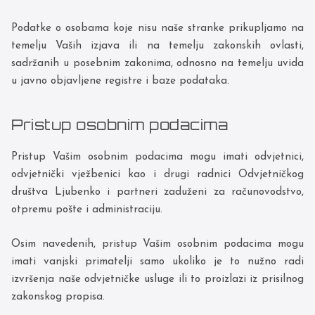
Podatke o osobama koje nisu naše stranke prikupljamo na
temelju Vaših izjava ili na temelju zakonskih ovlasti,
sadržanih u posebnim zakonima, odnosno na temelju uvida
u javno objavljene registre i baze podataka.
Pristup osobnim podacima
Pristup Vašim osobnim podacima mogu imati odvjetnici,
odvjetnički vježbenici kao i drugi radnici Odvjetničkog
društva Ljubenko i partneri zaduženi za računovodstvo,
otpremu pošte i administraciju.
Osim navedenih, pristup Vašim osobnim podacima mogu
imati vanjski primatelji samo ukoliko je to nužno radi
izvršenja naše odvjetničke usluge ili to proizlazi iz prisilnog
zakonskog propisa.