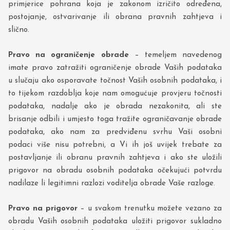
primjerice pohrana koja je zakonom izričito određena,
postojanje, ostvarivanje ili obrana pravnih zahtjeva i
slično.
Pravo na ograničenje obrade
– temeljem navedenog
imate pravo zatražiti ograničenje obrade Vaših podataka
u slučaju ako osporavate točnost Vaših osobnih podataka, i
to tijekom razdoblja koje nam omogućuje provjeru točnosti
podataka, nadalje ako je obrada nezakonita, ali ste
brisanje odbili i umjesto toga tražite ograničavanje obrade
podataka, ako nam za predviđenu svrhu Vaši osobni
podaci više nisu potrebni, a Vi ih još uvijek trebate za
postavljanje ili obranu pravnih zahtjeva i ako ste uložili
prigovor na obradu osobnih podataka očekujući potvrdu
nadilaze li legitimni razlozi voditelja obrade Vaše razloge.
Pravo na prigovor
– u svakom trenutku možete vezano za
obradu Vaših osobnih podataka uložiti prigovor sukladno