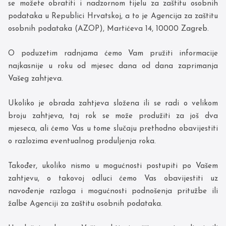
se možete obratiti i nadzornom tijelu za zaštitu osobnih
podataka u Republici Hrvatskoj, a to je Agencija za zaštitu
osobnih podataka (AZOP), Martićeva 14, 10000 Zagreb.
O poduzetim radnjama ćemo Vam pružiti informacije
najkasnije u roku od mjesec dana od dana zaprimanja
Vašeg zahtjeva.
Ukoliko je obrada zahtjeva složena ili se radi o velikom
broju zahtjeva, taj rok se može produžiti za još dva
mjeseca, ali ćemo Vas u tome slučaju prethodno obavijestiti
o razlozima eventualnog produljenja roka.
Također, ukoliko nismo u mogućnosti postupiti po Vašem
zahtjevu, o takovoj odluci ćemo Vas obavijestiti uz
navođenje razloga i mogućnosti podnošenja pritužbe ili
žalbe Agenciji za zaštitu osobnih podataka.