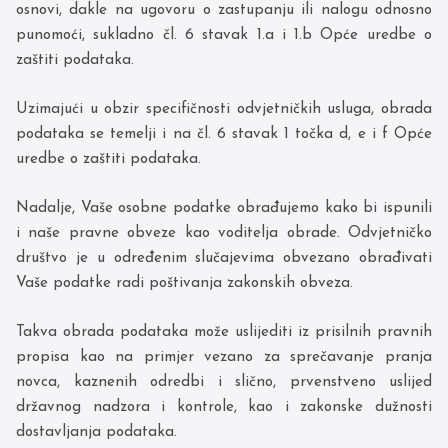
osnovi, dakle na ugovoru o zastupanju ili nalogu odnosno
punomoći, sukladno čl. 6 stavak 1.a i 1.b Opće uredbe o
zaštiti podataka.
Uzimajući u obzir specifičnosti odvjetničkih usluga, obrada
podataka se temelji i na čl. 6 stavak 1 točka d, e i f Opće
uredbe o zaštiti podataka.
Nadalje, Vaše osobne podatke obrađujemo kako bi ispunili
i naše pravne obveze kao voditelja obrade. Odvjetničko
društvo je u određenim slučajevima obvezano obrađivati
Vaše podatke radi poštivanja zakonskih obveza.
Takva obrada podataka može uslijediti iz prisilnih pravnih
propisa kao na primjer vezano za sprečavanje pranja
novca, kaznenih odredbi i slično, prvenstveno uslijed
državnog nadzora i kontrole, kao i zakonske dužnosti
dostavljanja podataka.