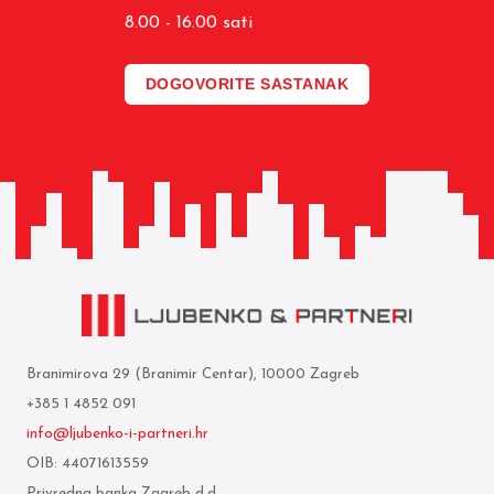
8.00 - 16.00 sati
DOGOVORITE SASTANAK
Branimirova 29 (Branimir Centar), 10000 Zagreb
+385 1 4852 091
info@ljubenko-i-partneri.hr
OIB: 44071613559
Privredna banka Zagreb d.d.