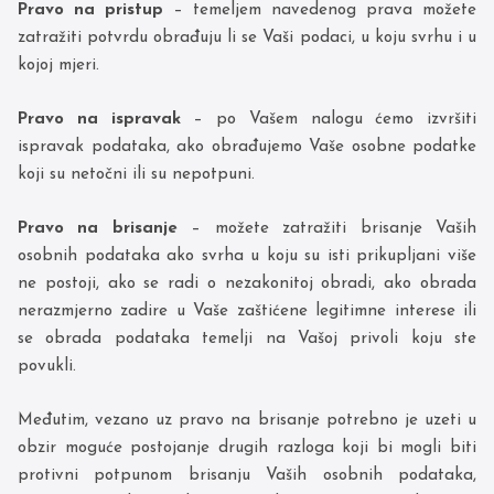
Pravo na pristup
– temeljem navedenog prava možete
zatražiti potvrdu obrađuju li se Vaši podaci, u koju svrhu i u
kojoj mjeri.
Pravo na ispravak
– po Vašem nalogu ćemo izvršiti
ispravak podataka, ako obrađujemo Vaše osobne podatke
koji su netočni ili su nepotpuni.
Pravo na brisanje
– možete zatražiti brisanje Vaših
osobnih podataka ako svrha u koju su isti prikupljani više
ne postoji, ako se radi o nezakonitoj obradi, ako obrada
nerazmjerno zadire u Vaše zaštićene legitimne interese ili
se obrada podataka temelji na Vašoj privoli koju ste
povukli.
Međutim, vezano uz pravo na brisanje potrebno je uzeti u
obzir moguće postojanje drugih razloga koji bi mogli biti
protivni potpunom brisanju Vaših osobnih podataka,