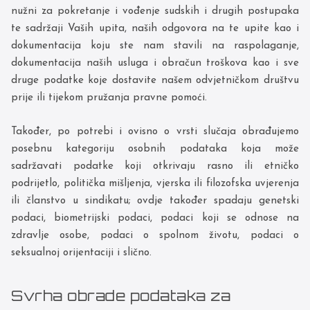
nužni za pokretanje i vođenje sudskih i drugih postupaka
te sadržaji Vaših upita, naših odgovora na te upite kao i
dokumentacija koju ste nam stavili na raspolaganje,
dokumentacija naših usluga i obračun troškova kao i sve
druge podatke koje dostavite našem odvjetničkom društvu
prije ili tijekom pružanja pravne pomoći.
Također, po potrebi i ovisno o vrsti slučaja obrađujemo
posebnu kategoriju osobnih podataka koja može
sadržavati podatke koji otkrivaju rasno ili etničko
podrijetlo, politička mišljenja, vjerska ili filozofska uvjerenja
ili članstvo u sindikatu; ovdje također spadaju genetski
podaci, biometrijski podaci, podaci koji se odnose na
zdravlje osobe, podaci o spolnom životu, podaci o
seksualnoj orijentaciji i slično.
Svrha obrade podataka za