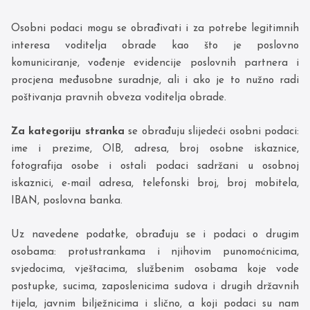
Osobni podaci mogu se obrađivati i za potrebe legitimnih
interesa voditelja obrade kao što je poslovno
komuniciranje, vođenje evidencije poslovnih partnera i
procjena međusobne suradnje, ali i ako je to nužno radi
poštivanja pravnih obveza voditelja obrade.
Za kategoriju stranka
se obrađuju slijedeći osobni podaci:
ime i prezime, OIB, adresa, broj osobne iskaznice,
fotografija osobe i ostali podaci sadržani u osobnoj
iskaznici, e-mail adresa, telefonski broj, broj mobitela,
IBAN, poslovna banka.
Uz navedene podatke, obrađuju se i podaci o drugim
osobama: protustrankama i njihovim punomoćnicima,
svjedocima, vještacima, službenim osobama koje vode
postupke, sucima, zaposlenicima sudova i drugih državnih
tijela, javnim bilježnicima i slično, a koji podaci su nam