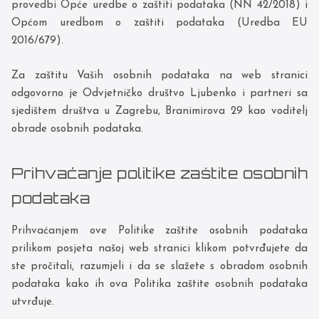
provedbi Opće uredbe o zaštiti podataka (NN 42/2018) i
Općom uredbom o zaštiti podataka (Uredba EU
2016/679).
Za zaštitu Vaših osobnih podataka na web stranici
odgovorno je Odvjetničko društvo Ljubenko i partneri sa
sjedištem društva u Zagrebu, Branimirova 29 kao voditelj
obrade osobnih podataka.
Prihvaćanje politike zaštite osobnih
podataka
Prihvaćanjem ove Politike zaštite osobnih podataka
prilikom posjeta našoj web stranici klikom potvrđujete da
ste pročitali, razumjeli i da se slažete s obradom osobnih
podataka kako ih ova Politika zaštite osobnih podataka
utvrđuje.