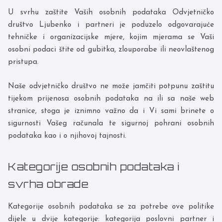
U svrhu zaštite Vaših osobnih podataka Odvjetničko
društvo Ljubenko i partneri je poduzelo odgovarajuće
tehničke i organizacijske mjere, kojim mjerama se Vaši
osobni podaci štite od gubitka, zlouporabe ili neovlaštenog
pristupa.
Naše odvjetničko društvo ne može jamčiti potpunu zaštitu
tijekom prijenosa osobnih podataka na ili sa naše web
stranice, stoga je iznimno važno da i Vi sami brinete o
sigurnosti Vašeg računala te sigurnoj pohrani osobnih
podataka kao i o njihovoj tajnosti.
Kategorije osobnih podataka i
svrha obrade
Kategorije osobnih podataka se za potrebe ove politike
dijele u dvije kategorije: kategorija poslovni partner i