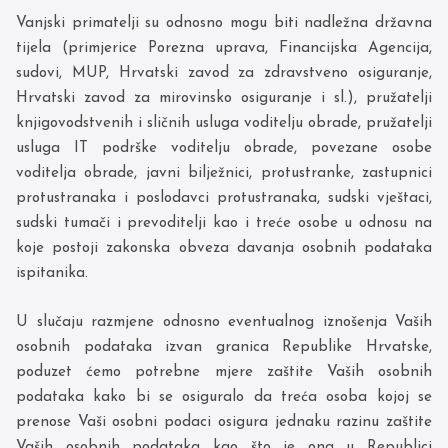
Vanjski primatelji su odnosno mogu biti nadležna državna
tijela (primjerice Porezna uprava, Financijska Agencija,
sudovi, MUP, Hrvatski zavod za zdravstveno osiguranje,
Hrvatski zavod za mirovinsko osiguranje i sl.), pružatelji
knjigovodstvenih i sličnih usluga voditelju obrade, pružatelji
usluga IT podrške voditelju obrade, povezane osobe
voditelja obrade, javni bilježnici, protustranke, zastupnici
protustranaka i poslodavci protustranaka, sudski vještaci,
sudski tumači i prevoditelji kao i treće osobe u odnosu na
koje postoji zakonska obveza davanja osobnih podataka
ispitanika.
U slučaju razmjene odnosno eventualnog iznošenja Vaših
osobnih podataka izvan granica Republike Hrvatske,
poduzet ćemo potrebne mjere zaštite Vaših osobnih
podataka kako bi se osiguralo da treća osoba kojoj se
prenose Vaši osobni podaci osigura jednaku razinu zaštite
Vaših osobnih podataka kao što je ona u Republici