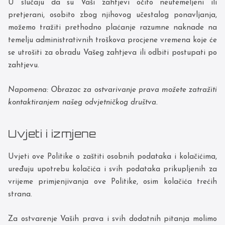
U slučaju da su Vaši zahtjevi očito neutemeljeni ili
pretjerani, osobito zbog njihovog učestalog ponavljanja,
možemo tražiti prethodno plaćanje razumne naknade na
temelju administrativnih troškova procjene vremena koje će
se utrošiti za obradu Vašeg zahtjeva ili odbiti postupati po
zahtjevu.
Napomena: Obrazac za ostvarivanje prava možete zatražiti
kontaktiranjem našeg odvjetničkog društva.
Uvjeti i izmjene
Uvjeti ove Politike o zaštiti osobnih podataka i kolačićima,
uređuju upotrebu kolačića i svih podataka prikupljenih za
vrijeme primjenjivanja ove Politike, osim kolačića trećih
strana.
Za ostvarenje Vaših prava i svih dodatnih pitanja molimo