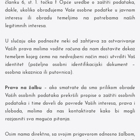
članku 6, st. 1. točka f Opće uredbe o zaštiti podataka,
dakle, ukoliko obrađujemo Vaše osobne podatke u javnom
interesu ili obradu temeljimo na potrebama naših
legitimnih interesa.
U slučaju ako podnosite neki od zahtjeva za ostvarivanje
Vaših prava molimo vodite računa da nam dostavite dokaz
temeljem kojeg ćemo na nedvojbeni način moći utvrditi Vaš
identitet (poželjno osobni identifikacijski dokument –
osobna iskaznica ili putovnica).
Pravo na žalbu
– ako smatrate da smo prilikom obrade
Vaših osobnih podataka prekršili propise o zaštiti osobnih
podataka i time doveli do povrede Vaših interesa, prava i
sloboda, molimo da nas kontaktirate kako bi mogli
razjasniti sva moguća pitanja.
Osim nama direktno, sa svojim prigovorom odnosno žalbom,