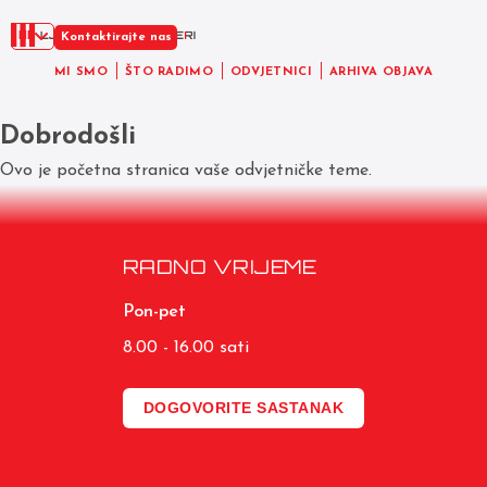
HR
Kontaktirajte nas
MI SMO
ŠTO RADIMO
ODVJETNICI
ARHIVA OBJAVA
Dobrodošli
Ovo je početna stranica vaše odvjetničke teme.
RADNO VRIJEME
Pon-pet
8.00 - 16.00 sati
DOGOVORITE SASTANAK