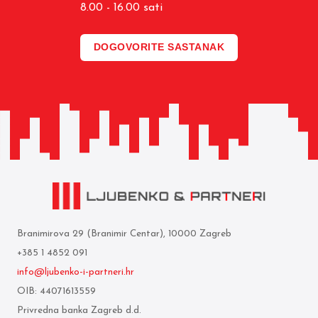
8.00 - 16.00 sati
DOGOVORITE SASTANAK
Branimirova 29 (Branimir Centar), 10000 Zagreb
+385 1 4852 091
info@ljubenko-i-partneri.hr
OIB: 44071613559
Privredna banka Zagreb d.d.