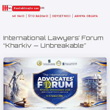
HR
Kontaktirajte nas
MI SMO
ŠTO RADIMO
ODVJETNICI
ARHIVA OBJAVA
International Lawyers’ Forum
“Kharkiv — Unbreakable”