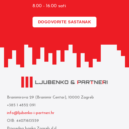
8.00 - 16.00 sati
DOGOVORITE SASTANAK
Branimirova 29 (Branimir Centar), 10000 Zagreb
+385 1 4852 091
info@ljubenko-i-partneri.hr
OIB: 44071613559
Privredna banka Zagreb d.d.