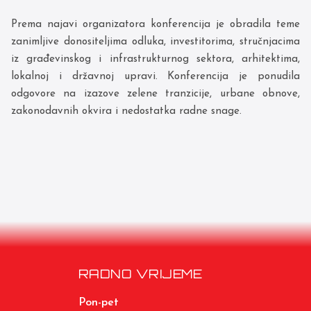
Prema najavi organizatora konferencija je obradila teme
zanimljive donositeljima odluka, investitorima, stručnjacima
iz građevinskog i infrastrukturnog sektora, arhitektima,
lokalnoj i državnoj upravi. Konferencija je ponudila
odgovore na izazove zelene tranzicije, urbane obnove,
zakonodavnih okvira i nedostatka radne snage.
RADNO VRIJEME
Pon-pet