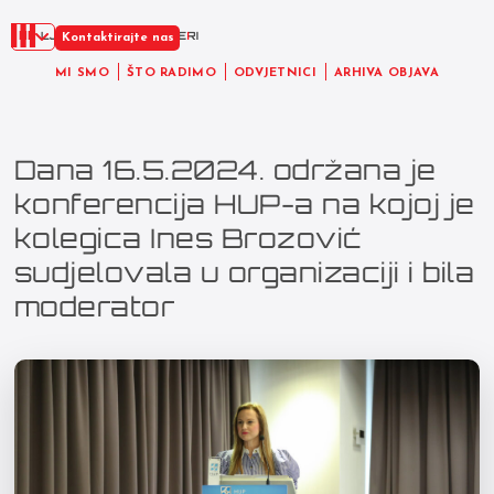
HR
Kontaktirajte nas
MI SMO
ŠTO RADIMO
ODVJETNICI
ARHIVA OBJAVA
Dana 16.5.2024. održana je
konferencija HUP-a na kojoj je
kolegica Ines Brozović
sudjelovala u organizaciji i bila
moderator