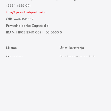
+385 1 4852 091
info@ljubenko-i-partneri.hr
OIB: 44071613559
Privredna banka Zagreb d.d.
IBAN: HR05 2340 0091 1103 0850 5
Mi smo
Uvjeti korištenja
Što radimo
Politika zaštite osobnih
podataka
Odvjetnici
Politika kolačića
Arhiva objava
© 2026 Ljubenko & partneri. Sva prava pridržana.