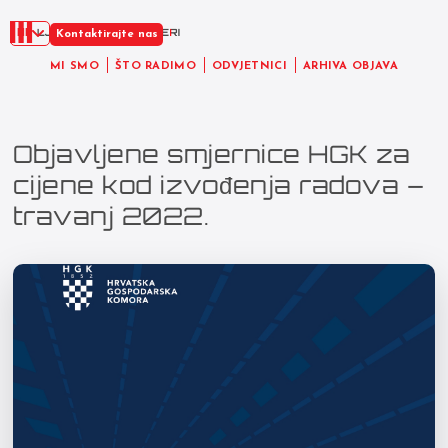
HR
Kontaktirajte nas
MI SMO
ŠTO RADIMO
ODVJETNICI
ARHIVA OBJAVA
Objavljene smjernice HGK za
cijene kod izvođenja radova –
travanj 2022.