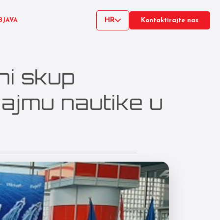
HR
BJAVA
Kontaktirajte nas
ni skup
Sajmu nautike u