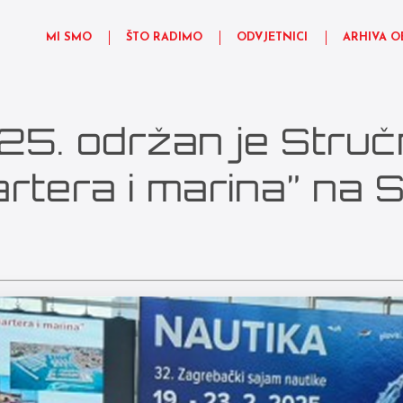
MI SMO
ŠTO RADIMO
ODVJETNICI
ARHIVA O
5. održan je Struč
artera i marina” na 