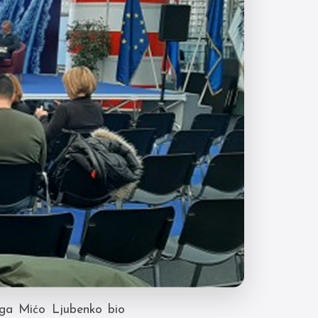
lega Mićo Ljubenko bio