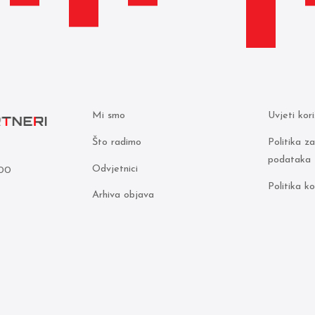
Mi smo
Uvjeti kor
Što radimo
Politika z
podataka
Odvjetnici
000
Politika ko
Arhiva objava
5