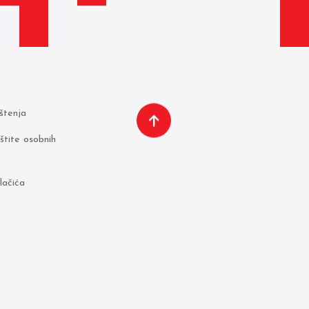
ištenja
aštite osobnih
lačića