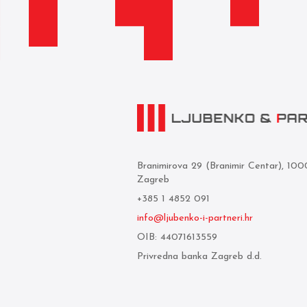
Branimirova 29 (Branimir Centar), 10
Zagreb
+385 1 4852 091
info@ljubenko-i-partneri.hr
OIB: 44071613559
Privredna banka Zagreb d.d.
IBAN: HR05 2340 0091 1103 0850 