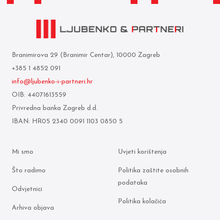
Branimirova 29 (Branimir Centar), 10000 Zagreb
+385 1 4852 091
info@ljubenko-i-partneri.hr
OIB: 44071613559
Privredna banka Zagreb d.d.
IBAN: HR05 2340 0091 1103 0850 5
Mi smo
Uvjeti korištenja
Što radimo
Politika zaštite osobnih
podataka
Odvjetnici
Politika kolačića
Arhiva objava