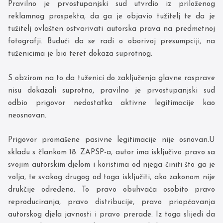
Pravilno je prvostupanjski sud utvrdio iz priloženog
reklamnog prospekta, da ga je objavio tužitelj te da je
tužitelj ovlašten ostvarivati autorska prava na predmetnoj
fotografji. Budući da se radi o oborivoj presumpciji, na
tuženicima je bio teret dokaza suprotnog.
S obzirom na to da tuženici do zaključenja glavne rasprave
nisu dokazali suprotno, pravilno je prvostupanjski sud
odbio prigovor nedostatka aktivne legitimacije kao
neosnovan.
Prigovor promašene pasivne legitimacije nije osnovan.U
skladu s člankom 18. ZAPSP-a, autor ima isključivo pravo sa
svojim autorskim djelom i koristima od njega činiti što ga je
volja, te svakog drugog od toga isključiti, ako zakonom nije
drukčije određeno. To pravo obuhvaća osobito pravo
reproduciranja, pravo distribucije, pravo priopćavanja
autorskog djela javnosti i pravo prerade. Iz toga slijedi da