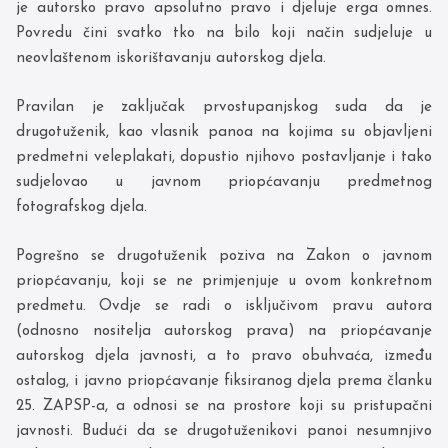
je autorsko pravo apsolutno pravo i djeluje erga omnes.
Povredu čini svatko tko na bilo koji način sudjeluje u
neovlaštenom iskorištavanju autorskog djela.
Pravilan je zaključak prvostupanjskog suda da je
drugotuženik, kao vlasnik panoa na kojima su objavljeni
predmetni veleplakati, dopustio njihovo postavljanje i tako
sudjelovao u javnom priopćavanju predmetnog
fotografskog djela.
Pogrešno se drugotuženik poziva na Zakon o javnom
priopćavanju, koji se ne primjenjuje u ovom konkretnom
predmetu. Ovdje se radi o isključivom pravu autora
(odnosno nositelja autorskog prava) na priopćavanje
autorskog djela javnosti, a to pravo obuhvaća, između
ostalog, i javno priopćavanje fiksiranog djela prema članku
25. ZAPSP-a, a odnosi se na prostore koji su pristupačni
javnosti. Budući da se drugotuženikovi panoi nesumnjivo