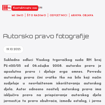
HR
Kontaktirajte nas
MI SMO
ŠTO RADIMO
ODVJETNICI
ARHIVA OBJAVA
Autorsko pravo fotografije
19.10.2025
Sukladno odluci Visokog trgovačkog suda RH broj
Pž-420/05 od 06.ožujka 2008.
autorsko pravo je
apsolutno pravo i djeluje erga omnes. Povredu
autorskog prava čini svatko tko na bilo koji način
sudjeluje u neovlaštenom iskorištavanju autorskog
djela.
A
utor odnosno nositelj autorskog prava ima
isključivo pravo na priopćavanje autorskog djela
javnosti,a to pravo obuhvaća, između ostalog, i javno