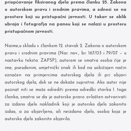
priopćavanje fiksiranog djela prema članku 25. Zakona
o autorskom pravu i srodnim pravima, a odnosi se na
prostore koji su pristupačni javnosti. U takav se oblik
ubraja i fotografja na panou koji se nalazi u prostoru
pristupačnom javnosti.
Naime,u skladu s člankom 12. stavak 2. Zakona o autorskom
pravu i srodnim pravima (Nar. nov., br. 167/03 i 79/07 – u
nastavku teksta: ZAPSP), autorom se smatra osoba čije je
ime, pseudonim, umjetnički znak ili kod na uobičajen način
označen na primjercima autorskog djela ili pri objavi
autorskog djela, dok se ne dokaže suprotno. Ako autor nije
poznat niti se može odrediti prema odredbi stavka 1. toga
članka, smatra se da je autorsko pravo ovlašten ostvarivati
za izdano djelo nakladnik koji je autorsko djelo zakonito
izdao, a za objavljeno, ali neizdano djelo, osoba koja je
autorsko djelo zakonito objavila.