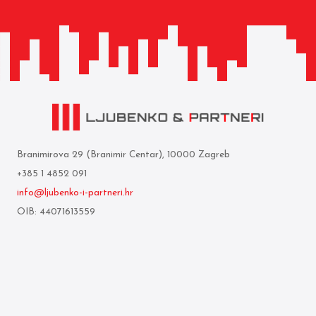
Branimirova 29 (Branimir Centar), 10000 Zagreb
+385 1 4852 091
info@ljubenko-i-partneri.hr
OIB: 44071613559
Privredna banka Zagreb d.d.
IBAN: HR05 2340 0091 1103 0850 5
Mi smo
Uvjeti korištenja