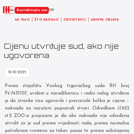
HR
Kontaktirajte nas
MI SMO
ŠTO RADIMO
ODVJETNICI
ARHIVA OBJAVA
Cijenu utvrđuje sud, ako nije
ugovorena
19.10.2025
Prema stajalištu Visokog trgovačkog suda RH broj
Pž-7437/07, uvidom u narudžbenicu i radni nalog utvrđeno
je da stranke nisu ugovorile i precizirale kolika je cijena –
naknada za naručeni popravak stvari. Odredbom čl.623
st.2 ZOO-a propisano je da ako naknada nije određena
utvrdit će je sud prema vrijednosti rada, prema normalno
potrebnom vremenu za takav posao te prema uobičajenoj