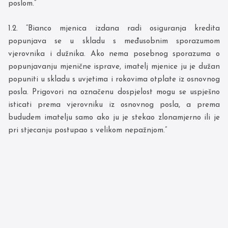
poslom.”
1.2. “Bianco mjenica izdana radi osiguranja kredita
popunjava se u skladu s međusobnim sporazumom
vjerovnika i dužnika. Ako nema posebnog sporazuma o
popunjavanju mjenične isprave, imatelj mjenice ju je dužan
popuniti u skladu s uvjetima i rokovima otplate iz osnovnog
posla. Prigovori na označenu dospjelost mogu se uspješno
isticati prema vjerovniku iz osnovnog posla, a prema
bududem imatelju samo ako ju je stekao zlonamjerno ili je
pri stjecanju postupao s velikom nepažnjom.”