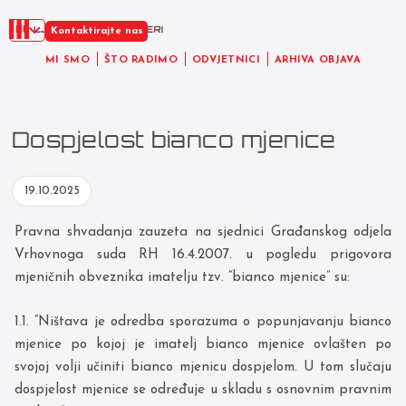
HR
Kontaktirajte nas
MI SMO
ŠTO RADIMO
ODVJETNICI
ARHIVA OBJAVA
Dospjelost bianco mjenice
19.10.2025
Pravna shvadanja zauzeta na sjednici Građanskog odjela
Vrhovnoga suda RH 16.4.2007. u pogledu prigovora
mjeničnih obveznika imatelju tzv. “bianco mjenice” su:
1.1. “Ništava je odredba sporazuma o popunjavanju bianco
mjenice po kojoj je imatelj bianco mjenice ovlašten po
svojoj volji učiniti bianco mjenicu dospjelom. U tom slučaju
dospjelost mjenice se određuje u skladu s osnovnim pravnim