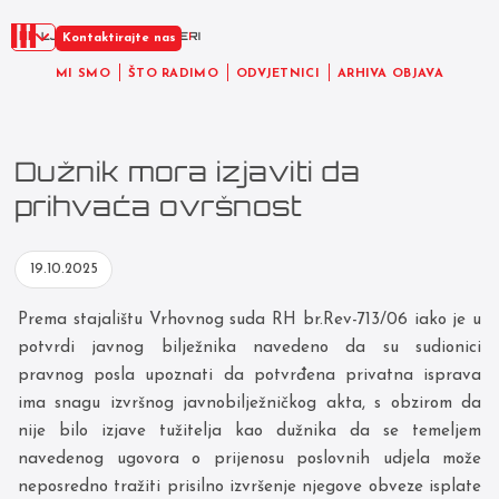
HR
Kontaktirajte nas
MI SMO
ŠTO RADIMO
ODVJETNICI
ARHIVA OBJAVA
Dužnik mora izjaviti da
prihvaća ovršnost
19.10.2025
Prema stajalištu Vrhovnog suda RH br.Rev-713/06 iako je u
potvrdi javnog bilježnika navedeno da su sudionici
pravnog posla upoznati da potvrđena privatna isprava
ima snagu izvršnog javnobilježničkog akta, s obzirom da
nije bilo izjave tužitelja kao dužnika da se temeljem
navedenog ugovora o prijenosu poslovnih udjela može
neposredno tražiti prisilno izvršenje njegove obveze isplate