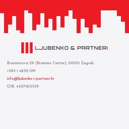
Branimirova 29 (Branimir Centar), 10000 Zagreb
+385 1 4852 091
info@ljubenko-i-partneri.hr
OIB: 44071613559
Privredna banka Zagreb d.d.
IBAN: HR05 2340 0091 1103 0850 5
Mi smo
Uvjeti korištenja