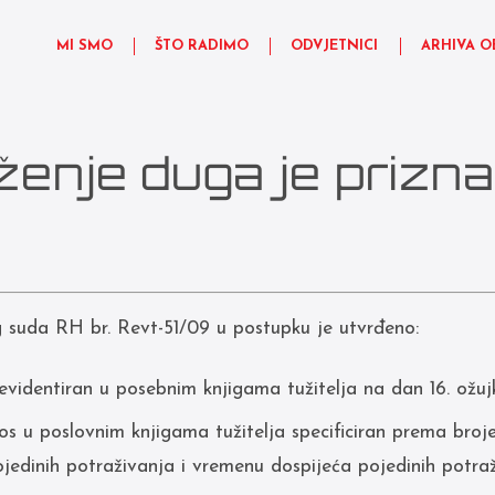
MI SMO
ŠTO RADIMO
ODVJETNICI
ARHIVA O
ženje duga je prizn
suda RH br. Revt-51/09 u postupku je utvrđeno:
 evidentiran u posebnim knjigama tužitelja na dan 16. ožuj
os u poslovnim knjigama tužitelja specificiran prema bro
pojedinih potraživanja i vremenu dospijeća pojedinih potra