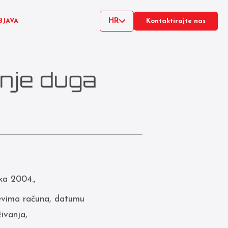
HR
BJAVA
Kontaktirajte nas
anje duga
ka 2004.,
jevima računa, datumu
živanja,