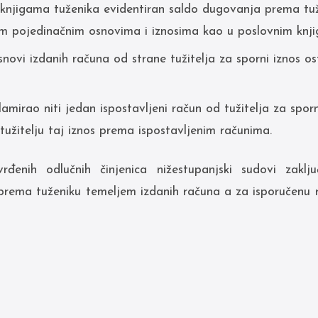
knjigama tuženika evidentiran saldo dugovanja prema tuži
im pojedinačnim osnovima i iznosima kao u poslovnim knji
snovi izdanih računa od strane tužitelja za sporni iznos o
lamirao niti jedan ispostavljeni račun od tužitelja za spor
tužitelju taj iznos prema ispostavljenim računima.
đenih odlučnih činjenica nižestupanjski sudovi zakl
 prema tuženiku temeljem izdanih računa a za isporučenu r