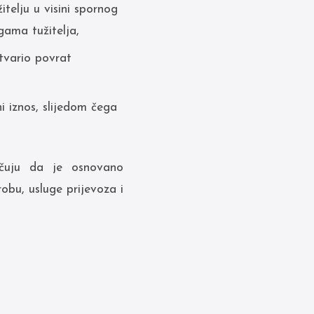
telju u visini spornog
gama tužitelja,
stvario povrat
ni iznos, slijedom čega
jučuju da je osnovano
obu, usluge prijevoza i