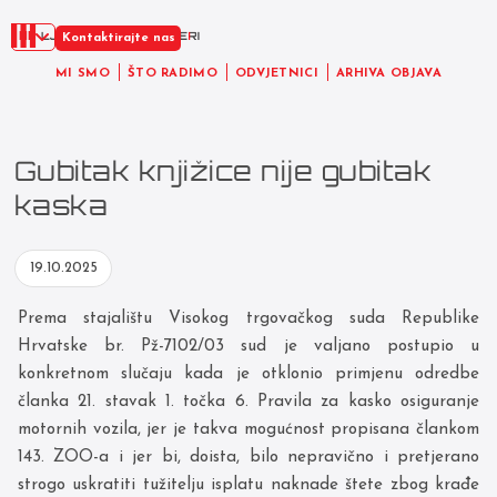
HR
Kontaktirajte nas
MI SMO
ŠTO RADIMO
ODVJETNICI
ARHIVA OBJAVA
Gubitak knjižice nije gubitak
kaska
19.10.2025
Prema stajalištu Visokog trgovačkog suda Republike
Hrvatske br. Pž-7102/03 sud je valjano postupio u
konkretnom slučaju kada je otklonio primjenu odredbe
članka 21. stavak 1. točka 6. Pravila za kasko osiguranje
motornih vozila, jer je takva mogućnost propisana člankom
143. ZOO-a i jer bi, doista, bilo nepravično i pretjerano
strogo uskratiti tužitelju isplatu naknade štete zbog krađe