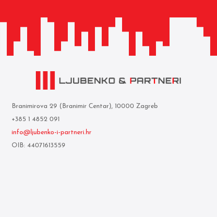
Branimirova 29 (Branimir Centar), 10000 Zagreb
+385 1 4852 091
info@ljubenko-i-partneri.hr
OIB: 44071613559
Privredna banka Zagreb d.d.
IBAN: HR05 2340 0091 1103 0850 5
Mi smo
Uvjeti korištenja