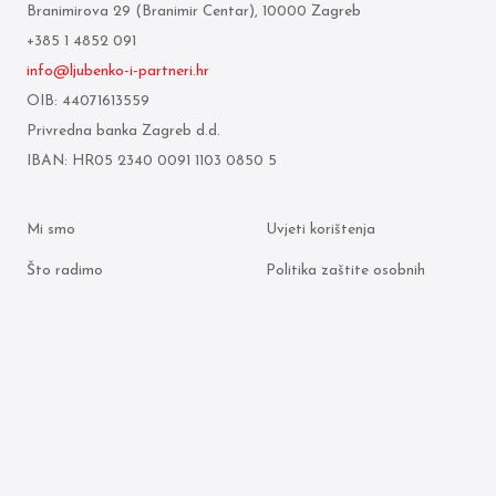
Branimirova 29 (Branimir Centar), 10000 Zagreb
+385 1 4852 091
info@ljubenko-i-partneri.hr
OIB: 44071613559
Privredna banka Zagreb d.d.
IBAN: HR05 2340 0091 1103 0850 5
Mi smo
Uvjeti korištenja
Što radimo
Politika zaštite osobnih
podataka
Odvjetnici
Politika kolačića
Arhiva objava
© 2026 Ljubenko & partneri. Sva prava pridržana.