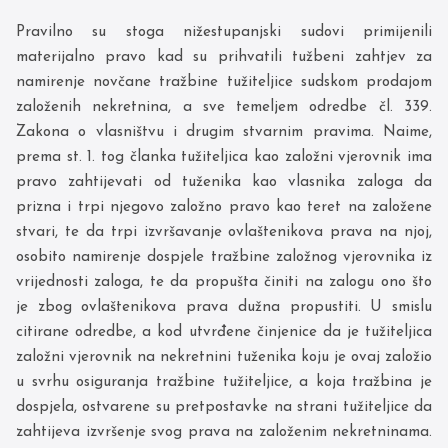
Pravilno su stoga nižestupanjski sudovi primijenili
materijalno pravo kad su prihvatili tužbeni zahtjev za
namirenje novčane tražbine tužiteljice sudskom prodajom
založenih nekretnina, a sve temeljem odredbe čl. 339.
Zakona o vlasništvu i drugim stvarnim pravima. Naime,
prema st. 1. tog članka tužiteljica kao založni vjerovnik ima
pravo zahtijevati od tuženika kao vlasnika zaloga da
prizna i trpi njegovo založno pravo kao teret na založene
stvari, te da trpi izvršavanje ovlaštenikova prava na njoj,
osobito namirenje dospjele tražbine založnog vjerovnika iz
vrijednosti zaloga, te da propušta činiti na zalogu ono što
je zbog ovlaštenikova prava dužna propustiti. U smislu
citirane odredbe, a kod utvrđene činjenice da je tužiteljica
založni vjerovnik na nekretnini tuženika koju je ovaj založio
u svrhu osiguranja tražbine tužiteljice, a koja tražbina je
dospjela, ostvarene su pretpostavke na strani tužiteljice da
zahtijeva izvršenje svog prava na založenim nekretninama.