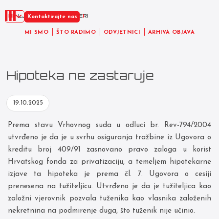
HR
Kontaktirajte nas
MI SMO
ŠTO RADIMO
ODVJETNICI
ARHIVA OBJAVA
Hipoteka ne zastaruje
19.10.2025
Prema stavu Vrhovnog suda u odluci br. Rev-794/2004
utvrđeno je da je u svrhu osiguranja tražbine iz Ugovora o
kreditu broj 409/91 zasnovano pravo zaloga u korist
Hrvatskog fonda za privatizaciju, a temeljem hipotekarne
izjave ta hipoteka je prema čl. 7. Ugovora o cesiji
prenesena na tužiteljicu. Utvrđeno je da je tužiteljica kao
založni vjerovnik pozvala tuženika kao vlasnika založenih
nekretnina na podmirenje duga, što tuženik nije učinio.