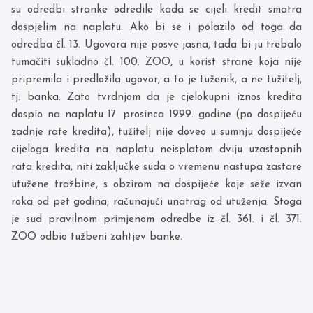
su odredbi stranke odredile kada se cijeli kredit smatra
dospjelim na naplatu. Ako bi se i polazilo od toga da
odredba čl. 13. Ugovora nije posve jasna, tada bi ju trebalo
tumačiti sukladno čl. 100. ZOO, u korist strane koja nije
pripremila i predložila ugovor, a to je tuženik, a ne tužitelj,
tj. banka. Zato tvrdnjom da je cjelokupni iznos kredita
dospio na naplatu 17. prosinca 1999. godine (po dospijeću
zadnje rate kredita), tužitelj nije doveo u sumnju dospijeće
cijeloga kredita na naplatu neisplatom dviju uzastopnih
rata kredita, niti zaključke suda o vremenu nastupa zastare
utužene tražbine, s obzirom na dospijeće koje seže izvan
roka od pet godina, računajući unatrag od utuženja. Stoga
je sud pravilnom primjenom odredbe iz čl. 361. i čl. 371.
ZOO odbio tužbeni zahtjev banke.