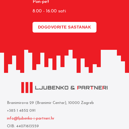
Pon-pet
8.00 - 16.00 sati
DOGOVORITE SASTANAK
Branimirova 29 (Branimir Centar), 10000 Zagreb
+385 1 4852 091
info@ljubenko-i-partneri.hr
OIB: 44071613559