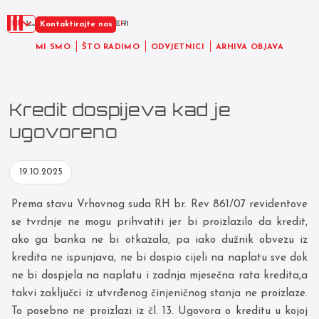
HR
Kontaktirajte nas
MI SMO
ŠTO RADIMO
ODVJETNICI
ARHIVA OBJAVA
Kredit dospijeva kad je
ugovoreno
19.10.2025
Prema stavu Vrhovnog suda RH br. Rev 861/07 revidentove
se tvrdnje ne mogu prihvatiti jer bi proizlazilo da kredit,
ako ga banka ne bi otkazala, pa iako dužnik obvezu iz
kredita ne ispunjava, ne bi dospio cijeli na naplatu sve dok
ne bi dospjela na naplatu i zadnja mjesečna rata kredita,a
takvi zaključci iz utvrđenog činjeničnog stanja ne proizlaze.
To posebno ne proizlazi iz čl. 13. Ugovora o kreditu u kojoj