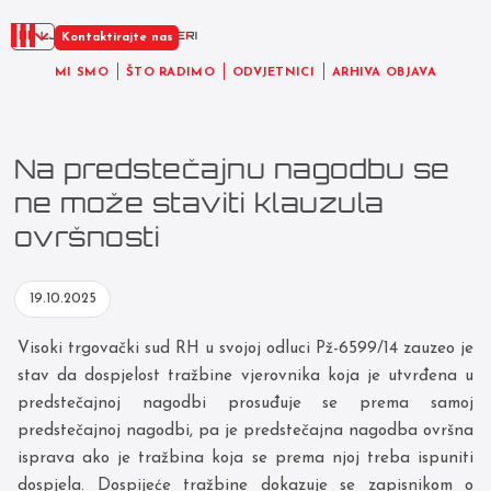
HR
Kontaktirajte nas
MI SMO
ŠTO RADIMO
ODVJETNICI
ARHIVA OBJAVA
Na predstečajnu nagodbu se
ne može staviti klauzula
ovršnosti
19.10.2025
Visoki trgovački sud RH u svojoj odluci Pž-6599/14 zauzeo je
stav da dospjelost tražbine vjerovnika koja je utvrđena u
predstečajnoj nagodbi prosuđuje se prema samoj
predstečajnoj nagodbi, pa je predstečajna nagodba ovršna
isprava ako je tražbina koja se prema njoj treba ispuniti
dospjela. Dospijeće tražbine dokazuje se zapisnikom o