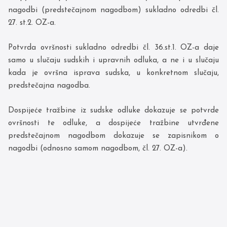
nagodbi (predstečajnom nagodbom) sukladno odredbi čl.
27. st.2. OZ-a.
Potvrda ovršnosti sukladno odredbi čl. 36.st.1. OZ-a daje
samo u slučaju sudskih i upravnih odluka, a ne i u slučaju
kada je ovršna isprava sudska, u konkretnom slučaju,
predstečajna nagodba.
Dospijeće tražbine iz sudske odluke dokazuje se potvrde
ovršnosti te odluke, a dospijeće tražbine utvrđene
predstečajnom nagodbom dokazuje se zapisnikom o
nagodbi (odnosno samom nagodbom, čl. 27. OZ-a).