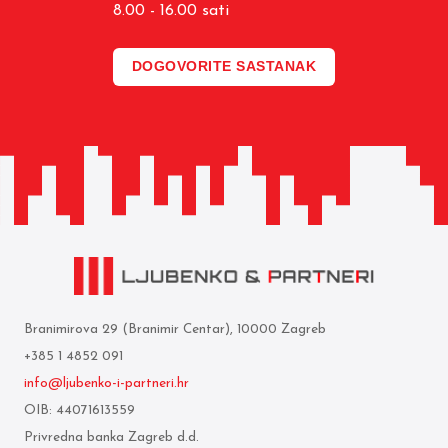
8.00 - 16.00 sati
DOGOVORITE SASTANAK
Branimirova 29 (Branimir Centar), 10000 Zagreb
+385 1 4852 091
info@ljubenko-i-partneri.hr
OIB: 44071613559
Privredna banka Zagreb d.d.