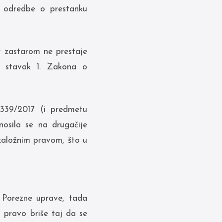
u odredbe o prestanku
r zastarom ne prestaje
. stavak 1. Zakona o
339/2017 (i predmetu
osila se na drugačije
založnim pravom, što u
 Porezne uprave, tada
 pravo briše taj da se