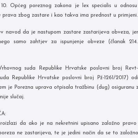
10. Općeg poreznog zakona je lex specialis u odnos
 prava zbog zastare i kao takva ima prednost u primjeni.
ev navod da je nastupom zastare zastarijeva obveza, je
 nego samo zahtjev za ispunjenje obveze (članak 214
rhovnog suda Republike Hrvatske poslovni broj Revt-
uda Republike Hrvatske poslovni broj Pž-1261/2017) odn
jem je Porezna uprava otpisala tražbinu (dug) osiguranu 
je slučaj.
A:
roizlazi da ako je na nekretnini upisano založno pravo
reza ne zastarijeva, te je jedini način da se to založno