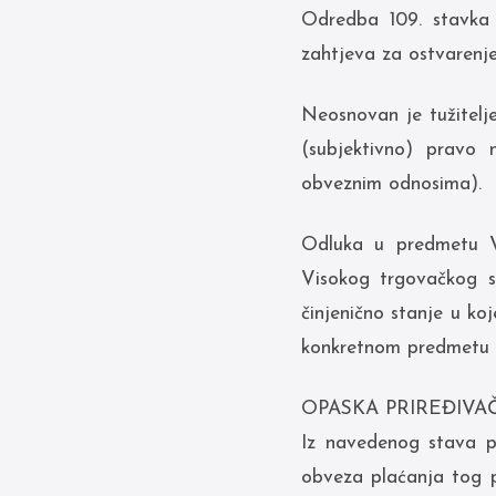
Odredba 109. stavka 
zahtjeva za ostvarenje
Neosnovan je tužitelj
(subjektivno) pravo
obveznim odnosima).
Odluka u predmetu V
Visokog trgovačkog s
činjenično stanje u ko
konkretnom predmetu ni
OPASKA PRIREĐIVAČ
Iz navedenog stava p
obveza plaćanja tog po