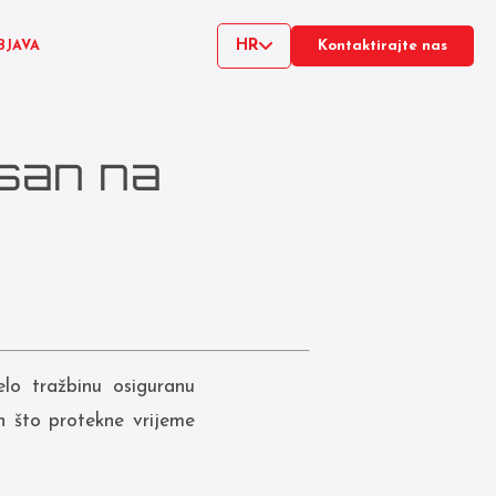
HR
BJAVA
Kontaktirajte nas
san na
lo tražbinu osiguranu
n što protekne vrijeme