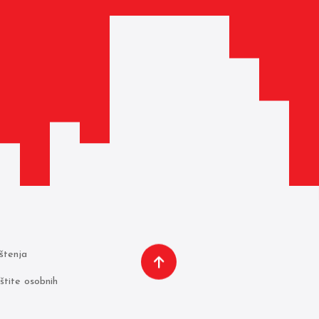
ištenja
aštite osobnih