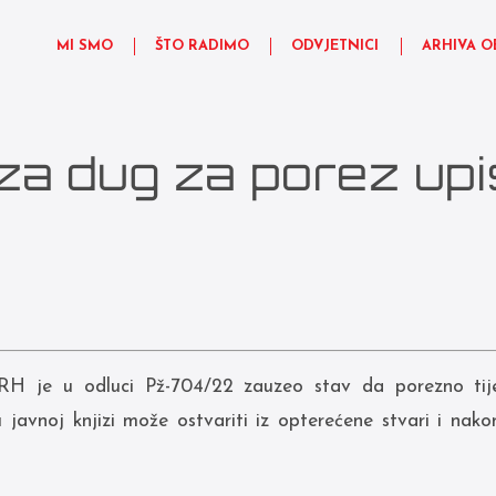
MI SMO
ŠTO RADIMO
ODVJETNICI
ARHIVA O
za dug za porez upi
 RH je u odluci Pž-704/22 zauzeo stav da porezno tije
javnoj knjizi može ostvariti iz opterećene stvari i nako