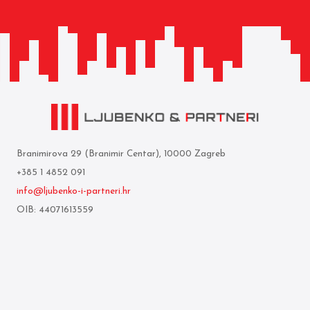
Branimirova 29 (Branimir Centar), 10000 Zagreb
+385 1 4852 091
info@ljubenko-i-partneri.hr
OIB: 44071613559
Privredna banka Zagreb d.d.
IBAN: HR05 2340 0091 1103 0850 5
Mi smo
Uvjeti korištenja