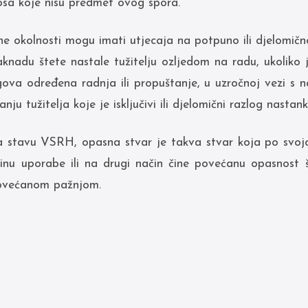
sa koje nisu predmet ovog spora.
e okolnosti mogu imati utjecaja na potpuno ili djelomičn
knadu štete nastale tužitelju ozljedom na radu, ukoliko
gova određena radnja ili propuštanje, u uzročnoj vezi s 
nju tužitelja koje je isključivi ili djelomični razlog nast
a stavu VSRH, opasna stvar je takva stvar koja po svoj
činu uporabe ili na drugi način čine povećanu opasnost š
povećanom pažnjom.