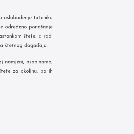
o oslobođenje tuženika
 je određeno ponašanje
nastankom štete, a radi
anka štetnog događaja.
oj namjeni, osobinama,
tete za okolinu, pa ih