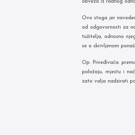
obveza iz radnog odno
Ovo stoga jer naveden
od odgovornosti za na
tužitelja, odnosno nje
se o skrivljenom ponaša
Op. Priređivača: prem
položaju, mjestu i na
zato valja nadzirati 