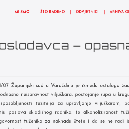
MI SMO
ŠTO RADIMO
ODVJETNICI
ARHIVA O
oslodavca – opasn
1/07 Županijski sud u Varaždinu je između ostaloga za
 odnosno neispravnost viljuškara, postojanje rupa u krug
posobljenosti tužitelja za upravljanje viljuškarom, p
nju poslova skladišnog radnika, te alkoholiziranost tuži
ovornost tuženika za naknadu štete i da se ne radi i