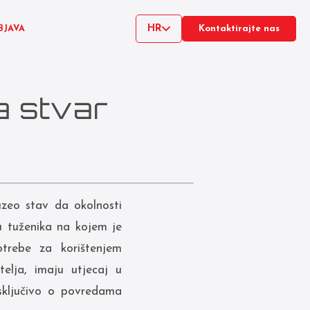
HR
BJAVA
Kontaktirajte nas
a stvar
uzeo stav da okolnosti
u tuženika na kojem je
otrebe za korištenjem
telja, imaju utjecaj u
sključivo o povredama