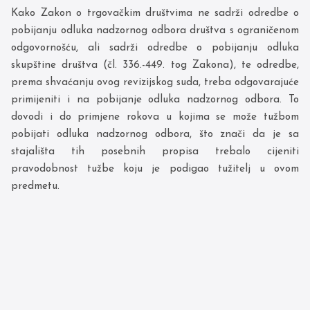
Kako Zakon o trgovačkim društvima ne sadrži odredbe o
pobijanju odluka nadzornog odbora društva s ograničenom
odgovornošću, ali sadrži odredbe o pobijanju odluka
skupštine društva (čl. 336.-449. tog Zakona), te odredbe,
prema shvaćanju ovog revizijskog suda, treba odgovarajuće
primijeniti i na pobijanje odluka nadzornog odbora. To
dovodi i do primjene rokova u kojima se može tužbom
pobijati odluka nadzornog odbora, što znači da je sa
stajališta tih posebnih propisa trebalo cijeniti
pravodobnost tužbe koju je podigao tužitelj u ovom
predmetu.