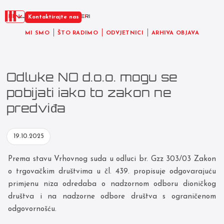
HR
Kontaktirajte nas
MI SMO
ŠTO RADIMO
ODVJETNICI
ARHIVA OBJAVA
Odluke NO d.o.o. mogu se
pobijati iako to zakon ne
predviđa
19.10.2025
Prema stavu Vrhovnog suda u odluci br. Gzz 303/03 Zakon
o trgovačkim društvima u čl. 439. propisuje odgovarajuću
primjenu niza odredaba o nadzornom odboru dioničkog
društva i na nadzorne odbore društva s ograničenom
odgovornošću.