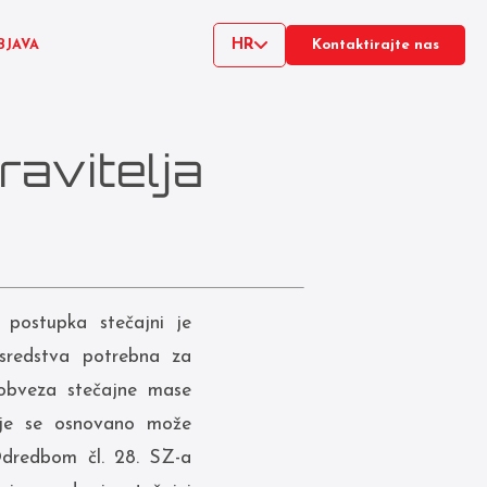
HR
BJAVA
Kontaktirajte nas
avitelja
postupka stečajni je
 sredstva potrebna za
 obveza stečajne mase
koje se osnovano može
 Odredbom čl. 28. SZ-a