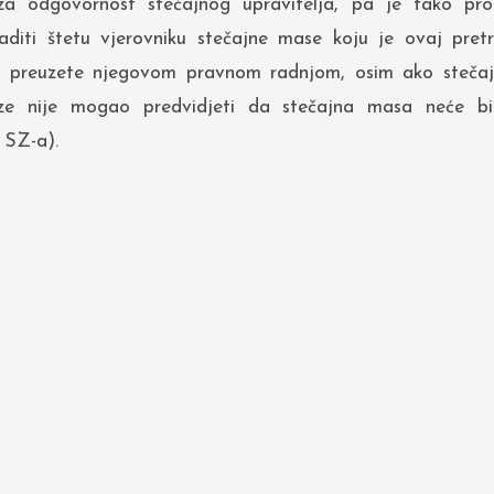
za odgovornost stečajnog upravitelja, pa je tako pro
aditi štetu vjerovniku stečajne mase koju je ovaj pret
 preuzete njegovom pravnom radnjom, osim ako stečajni
ze nije mogao predvidjeti da stečajna masa neće bi
. SZ-a).