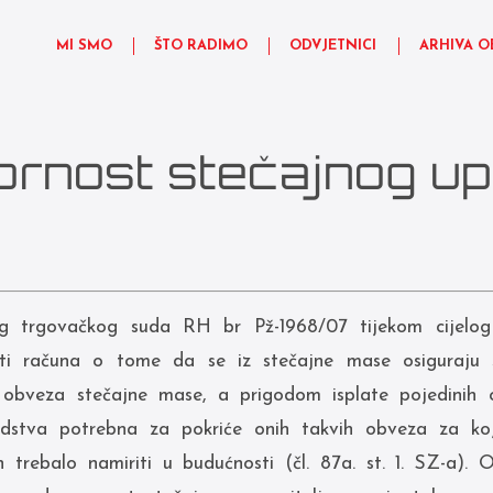
MI SMO
ŠTO RADIMO
ODVJETNICI
ARHIVA O
nost stečajnog upr
g trgovačkog suda RH br Pž-1968/07 tijekom cijelog 
iti računa o tome da se iz stečajne mase osiguraju
h obveza stečajne mase, a prigodom isplate pojedinih
redstva potrebna za pokriće onih takvih obveza za 
ih trebalo namiriti u budućnosti (čl. 87a. st. 1. SZ-a).