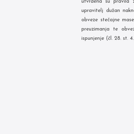
utvrđena su pravila 
upravitelj dužan nakn
obveze stečajne mase
preuzimanja te obve
ispunjenje (čl. 28. st. 4