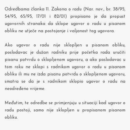
Odredbama članka 11. Zakona o radu (Nar. nov., br. 38/95,
54/95, 65/95, 17/01 i 82/01) propisano je da propust
ugovornih stranaka da sklope ugovor o radu u pisanom
obliku ne utječe na postojanje i valjanost tog ugovora.
Ako ugovor o radu nije sklopljen u pisanom obliku,
poslodavac je dužan radniku prije početka rada uručiti
pisanu potvrdu o sklopljenom ugovoru, a ako poslodavac u
tom roku ne sklopi s radnikom ugovor o radu u pisanom
obliku ili mu ne izda pisanu potvrdu o sklopljenom ugovoru,
smatra se da je s radnikom sklopio ugovor o radu na
neodređeno vrijeme.
Međutim, te odredbe se primjenjuju u situaciji kad ugovor o
radu postoji, samo nije sklopljen u propisanom pisanom
obliku.