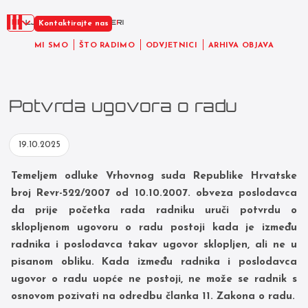
HR
Kontaktirajte nas
MI SMO
ŠTO RADIMO
ODVJETNICI
ARHIVA OBJAVA
Potvrda ugovora o radu
19.10.2025
T
emeljem odluke Vrhovnog suda Republike Hrvatske
broj Revr-522/2007 od 10.10.2007. obveza poslodavca
da prije početka rada radniku uruči potvrdu o
sklopljenom ugovoru o radu postoji kada je između
radnika i poslodavca takav ugovor
sklopljen, ali ne u
pisanom obliku. Kada između radnika i poslodavca
ugovor o radu uopće ne postoji, ne može se radnik s
osnovom pozivati na odredbu članka 11. Zakona o radu.