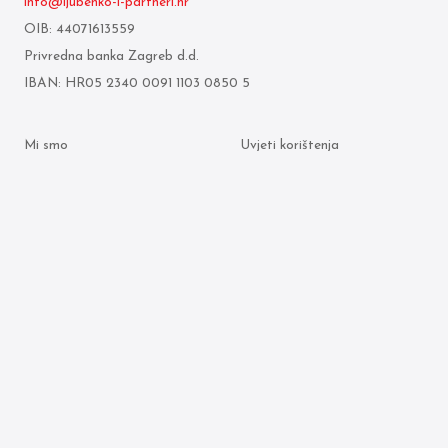
info@ljubenko-i-partneri.hr
OIB: 44071613559
Privredna banka Zagreb d.d.
IBAN: HR05 2340 0091 1103 0850 5
Mi smo
Uvjeti korištenja
Što radimo
Politika zaštite osobnih
podataka
Odvjetnici
Politika kolačića
Arhiva objava
© 2026 Ljubenko & partneri. Sva prava pridržana.
Made by