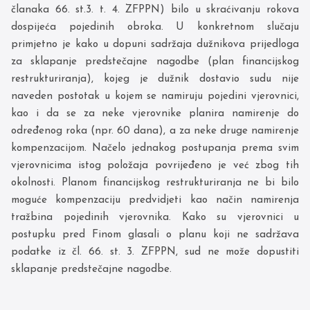
članaka 66. st.3. t. 4. ZFPPN) bilo u skraćivanju rokova
dospijeća pojedinih obroka. U konkretnom slučaju
primjetno je kako u dopuni sadržaja dužnikova prijedloga
za sklapanje predstečajne nagodbe (plan financijskog
restrukturiranja), kojeg je dužnik dostavio sudu nije
naveden postotak u kojem se namiruju pojedini vjerovnici,
kao i da se za neke vjerovnike planira namirenje do
određenog roka (npr. 60 dana), a za neke druge namirenje
kompenzacijom. Načelo jednakog postupanja prema svim
vjerovnicima istog položaja povrijeđeno je već zbog tih
okolnosti. Planom financijskog restrukturiranja ne bi bilo
moguće kompenzaciju predvidjeti kao način namirenja
tražbina pojedinih vjerovnika. Kako su vjerovnici u
postupku pred Finom glasali o planu koji ne sadržava
podatke iz čl. 66. st. 3. ZFPPN, sud ne može dopustiti
sklapanje predstečajne nagodbe.