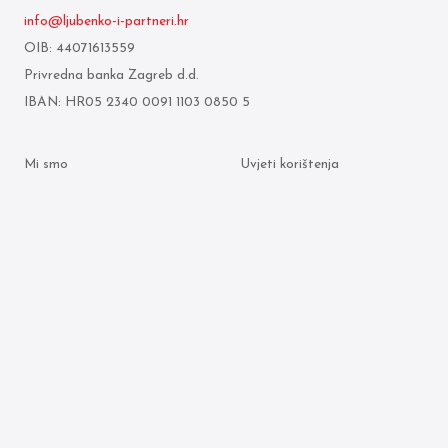
info@ljubenko-i-partneri.hr
OIB: 44071613559
Privredna banka Zagreb d.d.
IBAN: HR05 2340 0091 1103 0850 5
Mi smo
Uvjeti korištenja
Što radimo
Politika zaštite osobnih
podataka
Odvjetnici
Politika kolačića
Arhiva objava
© 2026 Ljubenko & partneri. Sva prava pridržana.