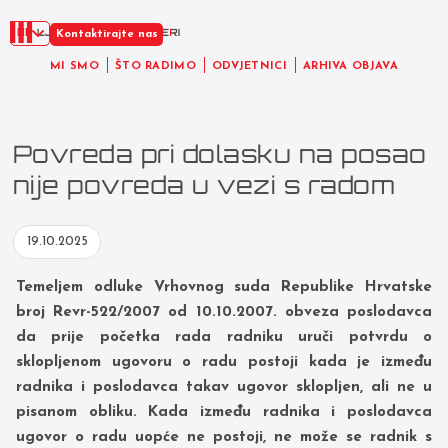
HR
Kontaktirajte nas
MI SMO
ŠTO RADIMO
ODVJETNICI
ARHIVA OBJAVA
Povreda pri dolasku na posao
nije povreda u vezi s radom
19.10.2025
T
emeljem odluke Vrhovnog suda Republike Hrvatske
broj Revr-522/2007 od 10.10.2007. obveza poslodavca
da prije početka rada radniku uruči potvrdu o
sklopljenom ugovoru o radu postoji kada je između
radnika i poslodavca takav ugovor
sklopljen, ali ne u
pisanom obliku. Kada između radnika i poslodavca
ugovor o radu uopće ne postoji, ne može se radnik s