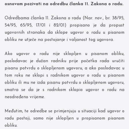
osnovom pozivati na odredbu članka 11. Zakona o radu.
Odredbama članka 11. Zakona o radu (Nar. nov., br. 38/95,
54/95, 65/95, 17/01 i 82/01) propisano je da propust
ugovornih stranaka da sklope ugovor o radu u pisanom
obliku ne utječe na postojanje i valjanost tog ugovora.
Ako ugovor o radu nije sklopljen u pisanom obliku,
poslodavac je dužan radniku prije početka rada uručiti
pisanu potvrdu o sklopljenom ugovoru, a ako poslodavac u
tom roku ne sklopi s radnikom ugovor o radu u pisanom
obliku ili mu ne izda pisanu potvrdu o sklopljenom ugovoru,
smatra se da je s radnikom sklopio ugovor o radu na
neodređeno vrijeme.
Međutim, te odredbe se primjenjuju u situaciji kad ugovor o
radu postoji, samo nije sklopljen u propisanom pisanom
obliku.