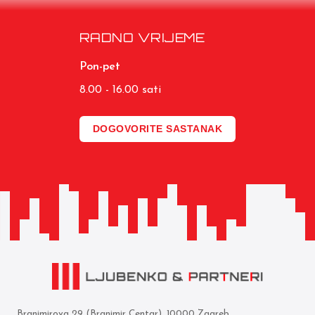
RADNO VRIJEME
Pon-pet
8.00 - 16.00 sati
DOGOVORITE SASTANAK
Branimirova 29 (Branimir Centar), 10000 Zagreb