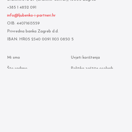
+385 1 4852 091
info@ljubenko-i-partneri.hr
OIB: 44071613559
Privredna banka Zagreb d.d.
IBAN: HR05 2340 0091 1103 0850 5
Mi smo
Uvjeti korištenja
Što radimo
Politika zaštite osobnih
podataka
Odvjetnici
Politika kolačića
Arhiva objava
© 2026 Ljubenko & partneri. Sva prava pridržana.