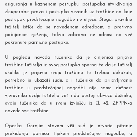
osiguranja u kaznenom postupku, postupaka utvrđivanja
zlouporabe prava i postupka vezanih uz tražbine na koje
postupak predstečajne nagodbe ne utječe. Stoga, pravilno
tužitelj ističe da se navedenom odredbom, a protivno
pobijanom rješenju, takva zabrana ne odnosi na već
pokrenute parnične postupke.
U pogledu navoda tuženika da je činjenica prijave
tražbine tužitelja iz ovog postupka sporna, te da je tužitelj
ukoliko je prijavio svoju tražbinu to trebao dokazati,
potrebno je ukazati sudu, a i tuženiku da prijavljivanje
tražbine u predstečajnoj nagodbi nije samo dužnost
vjerovnika ovdje tužitelja već i da postoji obveza dužnika,
ovdje tuženika da u svom izvješću iz čl. 42. ZFPPN-a
navede sve tražbine.
Opaska: Gornjim stavom viši sud je otvorio pitanje
prekidanja parnica tijekom predstečajne nagodbe, a