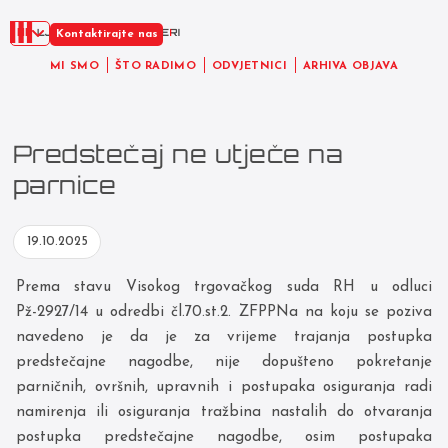
HR
Kontaktirajte nas
MI SMO
ŠTO RADIMO
ODVJETNICI
ARHIVA OBJAVA
Predstečaj ne utječe na
parnice
19.10.2025
Prema stavu Visokog trgovačkog suda RH u odluci
Pž-2927/14 u odredbi čl.70.st.2. ZFPPNa na koju se poziva
navedeno je da je za vrijeme trajanja postupka
predstečajne nagodbe, nije dopušteno pokretanje
parničnih, ovršnih, upravnih i postupaka osiguranja radi
namirenja ili osiguranja tražbina nastalih do otvaranja
postupka predstečajne nagodbe, osim postupaka