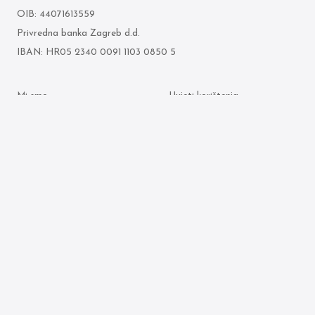
OIB: 44071613559
Privredna banka Zagreb d.d.
IBAN: HR05 2340 0091 1103 0850 5
Mi smo
Uvjeti korištenja
Što radimo
Politika zaštite osobnih
podataka
Odvjetnici
Politika kolačića
Arhiva objava
© 2026 Ljubenko & partneri. Sva prava pridržana.
Made by