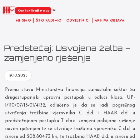
HR
Kontaktirajte nas
MI SMO
ŠTO RADIMO
ODVJETNICI
ARHIVA OBJAVA
Predstečaj: Usvojena žalba –
zamjenjeno rješenje
19.10.2025
Prema stavu Ministarstva financija, samostalni sektor za
drugostupanjski upravni postupak u odluci klasa: UP-
I/110/07/13-01/4132, odlučeno je da se radi pogrešnog
utvrđenja tražbine vjerovnika C d.d. i HAAB d.d. u
predstečajnom postupku T d.o.o. zamjeni pobijano rješenje
novim rješenjem te se utvrđuje tražbina vjerovnika C d.d. u
iznosu od 208.804,73 kn, te tražbina HAAB d.d. u iznosu od