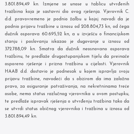
3.801.894,49 kn. Izmjene se unose u tablicu utvrđenih
tražbina koja je sastavni dio ovog rješenja. Vjerovnik C.
d.d. pravovremeno je podnio žalbu u kojoj navodi da je
podnio prijavu tražbine u iznosu od 208.804,73 kn, od čega
dužnik osporava 60.695,52 kn, a u izvješću o financijskom
stanju i poslovanju iskazao je dugovanje u iznosu od
372.788,09 kn. Smatra da dužnik neosnovano osporava
tražbinu, te predlaže drugostupanjskom tijelu da preinače
osporeno rješenje i prizna tražbinu u cijelosti. Vjerovnik
HAAB d.d. dostavio je podnesak u kojem ispravlja svoju
prijavu tražbine, navodeći da s obzirom da ima založno
pravo, za osiguranje potraživanja, na nekretninama treće
osobe, nema status razlučnog vjerovnika u ovom postupku,
te predlaže ispravak rješenja o utvrđenju tražbina tako da
se utvrdi status običnog vjerovnika i tražbina u iznosu od
3.801.894,49 kn.