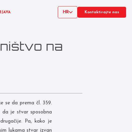
HR
BJAVA
Kontaktirajte nas
ništvo na
e se da prema čl. 359.
t da je stvar sposobna
rugačije. Pa, kako je
kim lukama stvar izvan