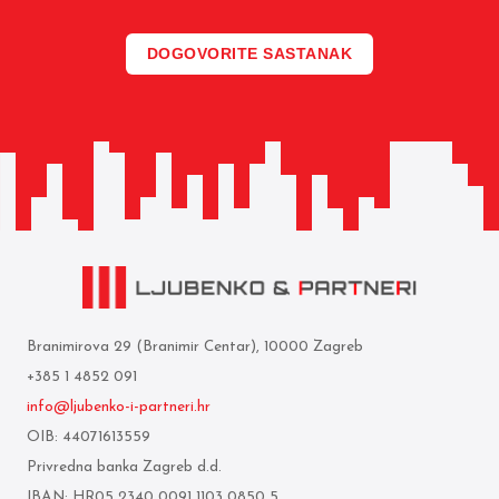
DOGOVORITE SASTANAK
Branimirova 29 (Branimir Centar), 10000 Zagreb
+385 1 4852 091
info@ljubenko-i-partneri.hr
OIB: 44071613559
Privredna banka Zagreb d.d.
IBAN: HR05 2340 0091 1103 0850 5