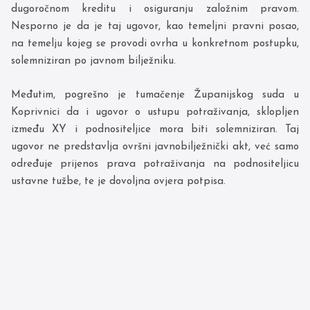
dugoročnom kreditu i osiguranju založnim pravom.
Nesporno je da je taj ugovor, kao temeljni pravni posao,
na temelju kojeg se provodi ovrha u konkretnom postupku,
solemniziran po javnom bilježniku.
Međutim, pogrešno je tumačenje Županijskog suda u
Koprivnici da i ugovor o ustupu potraživanja, sklopljen
između XY i podnositeljice mora biti solemniziran. Taj
ugovor ne predstavlja ovršni javnobilježnički akt, već samo
određuje prijenos prava potraživanja na podnositeljicu
ustavne tužbe, te je dovoljna ovjera potpisa.