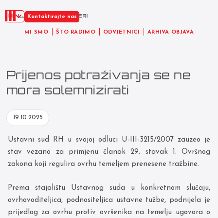
HR
Kontaktirajte nas
MI SMO
ŠTO RADIMO
ODVJETNICI
ARHIVA OBJAVA
Prijenos potraživanja se ne
mora solemnizirati
19.10.2025
Ustavni sud RH u svojoj odluci U-III-3215/2007 zauzeo je
stav vezano za primjenu članak 29. stavak 1. Ovršnog
zakona koji regulira ovrhu temeljem prenesene tražbine.
Prema stajalištu Ustavnog suda u konkretnom slučaju,
ovrhovoditeljica, podnositeljica ustavne tužbe, podnijela je
prijedlog za ovrhu protiv ovršenika na temelju ugovora o