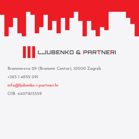
Branimirova 29 (Branimir Centar), 10000 Zagreb
+385 1 4852 091
info@ljubenko-i-partneri.hr
OIB: 44071613559
Privredna banka Zagreb d.d.
IBAN: HR05 2340 0091 1103 0850 5
Mi smo
Uvjeti korištenja