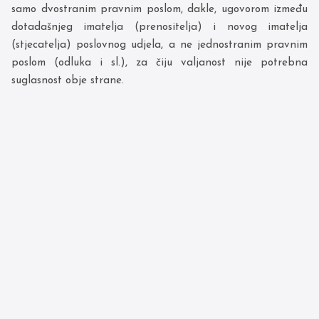
samo dvostranim pravnim poslom, dakle, ugovorom između
dotadašnjeg imatelja (prenositelja) i novog imatelja
(stjecatelja) poslovnog udjela, a ne jednostranim pravnim
poslom (odluka i sl.), za čiju valjanost nije potrebna
suglasnost obje strane.