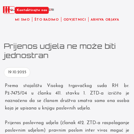
HR
Kontaktirajte nas
MI SMO
ŠTO RADIMO
ODVJETNICI
ARHIVA OBJAVA
Prijenos udjela ne može biti
jednostran
19.10.2025
Prema stajalištu Visokog trgovačkog suda RH br.
Pž-7475/04 u članku 411. stavku 1. ZTD-a izričito je
naznačeno da se članom društva smatra samo ona osoba
koja je upisana u knjigu poslovnih udjela.
Prijenos poslovnog udjela (članak 412. ZTD-a raspolaganje
poslovnim udjelom) pravnim poslom inter vivos moguć je