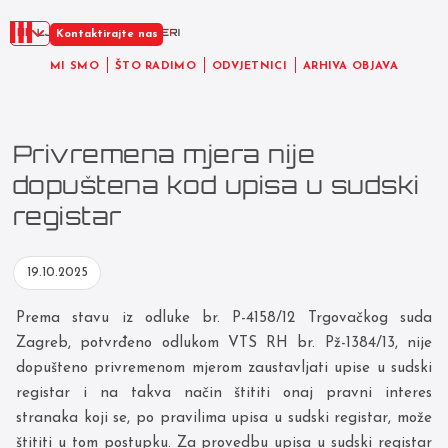
HR
Kontaktirajte nas
MI SMO
ŠTO RADIMO
ODVJETNICI
ARHIVA OBJAVA
Privremena mjera nije
dopuštena kod upisa u sudski
registar
19.10.2025
Prema stavu iz odluke br. P-4158/12 Trgovačkog suda
Zagreb, potvrđeno odlukom VTS RH br. Pž-1384/13, nije
dopušteno privremenom mjerom zaustavljati upise u sudski
registar i na takva način štititi onaj pravni interes
stranaka koji se, po pravilima upisa u sudski registar, može
štititi u tom postupku. Za provedbu upisa u sudski registar