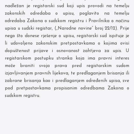
nadležan je registarski sud koji upis provodi na temelju
zakonskih odredaba o upisu, poglavito na temelju
odredaba Zakona o sudskom registru i Pravilnika o načinu
upisa u sudski registar, („Narodne novine“ broj 22/12). Prije
nego što donese rješenje o upisu, registarski sud ispituje je
li udovoljeno zakonskim pretpostavkama o kojima ovisi
dopuštenost prijave i osnovanost zahtjeva za upis. U
registarskom postupku stranka koja ima pravni interes
može braniti svoja prava pred registarskim sudom
izjavljivanjem pravnih lijekova, te predlaganjem brisanja ili
zabrane brisanja kao i predlaganjem određenih upisa, sve
pod pretpostavkama propisanim odredbama Zakona o
sudskom registru.