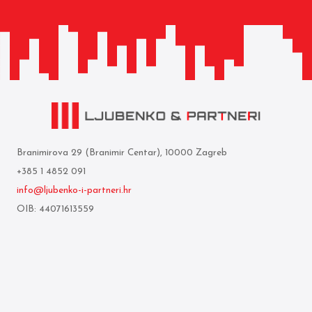
Branimirova 29 (Branimir Centar), 10000 Zagreb
+385 1 4852 091
info@ljubenko-i-partneri.hr
OIB: 44071613559
Privredna banka Zagreb d.d.
IBAN: HR05 2340 0091 1103 0850 5
Mi smo
Uvjeti korištenja