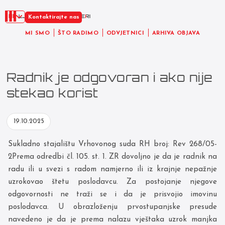
HR
Kontaktirajte nas
MI SMO
ŠTO RADIMO
ODVJETNICI
ARHIVA OBJAVA
Radnik je odgovoran i ako nije
stekao korist
19.10.2025
Sukladno stajalištu Vrhovonog suda RH broj: Rev 268/05-
2Prema odredbi čl. 105. st. 1. ZR dovoljno je da je radnik na
radu ili u svezi s radom namjerno ili iz krajnje nepažnje
uzrokovao štetu poslodavcu. Za postojanje njegove
odgovornosti ne traži se i da je prisvojio imovinu
poslodavca. U obrazloženju prvostupanjske presude
navedeno je da je prema nalazu vještaka uzrok manjka