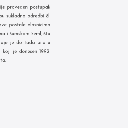
nije proveden postupak
su sukladno odredbi čl.
ave postale vlasnicima
ma i šumskom zemljištu
koje je do tada bilo u
 koji je donesen 1992.
ta.