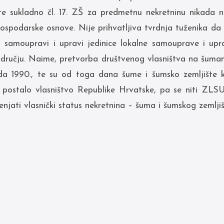
te sukladno čl. 17. ZŠ za predmetnu nekretninu nikada 
ospodarske osnove. Nije prihvatljiva tvrdnja tuženika da 
 samoupravi i upravi jedinice lokalne samouprave i upr
dručju. Naime, pretvorba društvenog vlasništva na šuma
pada 1990., te su od toga dana šume i šumsko zemljište 
 postalo vlasništvo Republike Hrvatske, pa se niti ZLSU
njati vlasnički status nekretnina – šuma i šumskog zemljiš