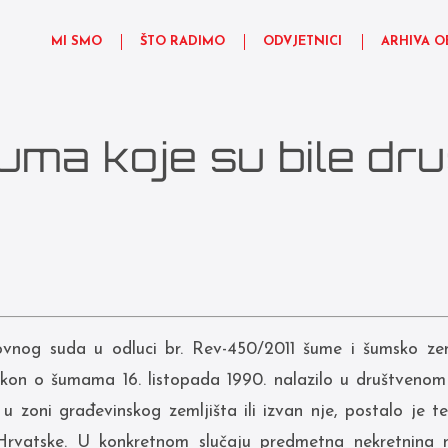
MI SMO
ŠTO RADIMO
ODVJETNICI
ARHIVA O
šuma koje su bile dr
vnog suda u odluci br. Rev-450/2011 šume i šumsko zem
on o šumama 16. listopada 1990. nalazilo u društvenom 
 u zoni građevinskog zemljišta ili izvan nje, postalo je
 Hrvatske. U konkretnom slučaju predmetna nekretnina n