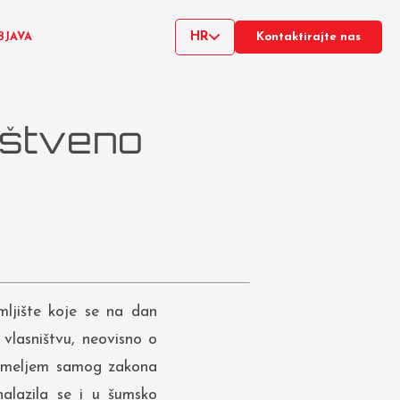
HR
BJAVA
Kontaktirajte nas
uštveno
ljište koje se na dan
vlasništvu, neovisno o
 temeljem samog zakona
alazila se i u šumsko