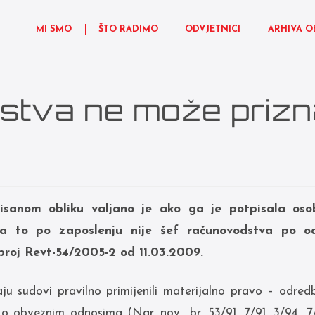
MI SMO
ŠTO RADIMO
ODVJETNICI
ARHIVA O
stva ne može prizna
isanom obliku valjano je ako ga je potpisala osob
 a to po zaposlenju nije šef računovodstva po o
roj Revt-54/2005-2 od 11.03.2009.
u sudovi pravilno primijenili materijalno pravo – odredb
o obveznim odnosima (Nar. nov., br. 53/91, 7/91, 3/94, 7