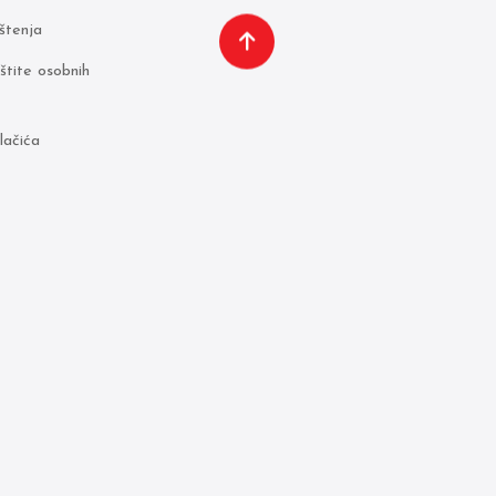
ištenja
aštite osobnih
lačića
Made by