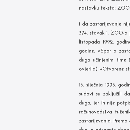
nastavku teksta: ZOO) 
i da zastarijevanje ni
374. stavak 1. ZOO-a p
listopada 1992. godin
godine. »Spor o zasta
duga učinjenim time š
ovjerila) »Otvorene s
13. siječnja 1995. god
sudovi su zaključili 
duga, jer ih nije potp
računovodstva tuženi
zastarijevanja. Prema 