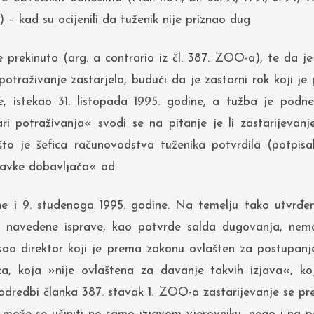
– kad su ocijenili da tuženik nije priznao dug
je prekinuto (arg. a contrario iz čl. 387. ZOO-a), te da 
otraživanje zastarjelo, budući da je zastarni rok koji je
e, istekao 31. listopada 1995. godine, a tužba je podnes
ri potraživanja« svodi se na pitanje je li zastarijevanj
to je šefica računovodstva tuženika potvrdila (potpis
tavke dobavljača« od
ine i 9. studenoga 1995. godine. Na temelju tako utvrđen
da navedene isprave, kao potvrde salda dugovanja, nem
isao direktor koji je prema zakonu ovlašten za postupanj
ka, koja »nije ovlaštena za davanje takvih izjava«, k
odredbi članka 387. stavak 1. ZOO-a zastarijevanje se pr