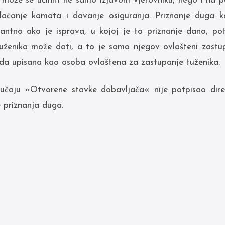
 može se učiniti ne samo izjavom vjerovniku, nego i na p
plaćanje kamata i davanje osiguranja. Priznanje duga k
vantno ako je isprava, u kojoj je to priznanje dano, p
uženika može dati, a to je samo njegov ovlašteni zastu
uda upisana kao osoba ovlaštena za zastupanje tuženika.
učaju »Otvorene stavke dobavljača« nije potpisao direk
 priznanja duga.