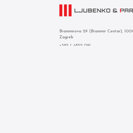
Branimirova 29 (Branimir Centar), 10
Zagreb
+385 1 4852 091
info@ljubenko-i-partneri.hr
OIB: 44071613559
Privredna banka Zagreb d.d.
IBAN: HR05 2340 0091 1103 0850 
© 2026 Ljubenko & partneri. Sva prava 