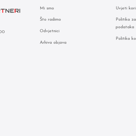
Mi smo
Uvjeti kor
Što radimo
Politika z
podataka
Odvjetnici
000
Politika ko
Arhiva objava
5
pridržana.