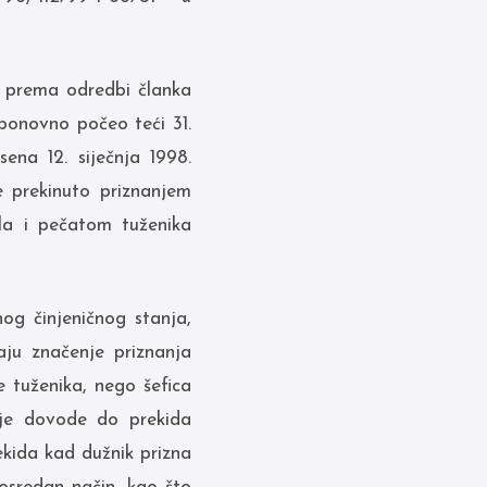
je prema odredbi članka
 ponovno počeo teći 31.
ena 12. siječnja 1998.
e prekinuto priznanjem
ala i pečatom tuženika
og činjeničnog stanja,
aju značenje priznanja
e tuženika, nego šefica
oje dovode do prekida
ekida kad dužnik prizna