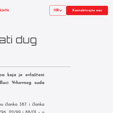
HR
BJAVA
Kontaktirajte nas
ti dug
a koja je ovlašteni
dluci Vrhovnog suda
u članka 387. i članka
/96, 112/99 i 88/01 – u