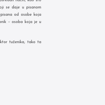
osredan način, kao što
oji se daje u pisanom
otpisana od osobe koja
pnik – osoba koja je u
tor tuženika, tako ta