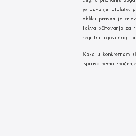
dug, a priznanje duga
je davanje otplate, 
obliku pravno je rele
takva očitovanja za t
registru trgovačkog s
Kako u konkretnom sl
isprava nema značenje