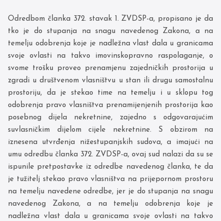
Odredbom članka 372. stavak 1. ZVDSP-a, propisano je da
tko je do stupanja na snagu navedenog Zakona, a na
temelju odobrenja koje je nadležna vlast dala u granicama
svoje ovlasti na takvo imovinskopravno raspolaganje, o
svome trošku proveo prenamjenu zajedničkih prostorija u
zgradi u društvenom vlasništvu u stan ili drugu samostalnu
prostoriju, da je stekao time na temelju i u sklopu tog
odobrenja pravo vlasništva prenamijenjenih prostorija kao
posebnog dijela nekretnine, zajedno s odgovarajućim
suvlasničkim dijelom cijele nekretnine. S obzirom na
iznesena utvrđenja nižestupanjskih sudova, a imajući na
umu odredbu članka 372. ZVDSP-a, ovaj sud nalazi da su se
ispunile pretpostavke iz odredbe navedenog članka, te da
je tužitelj stekao pravo vlasništva na prijepornom prostoru
na temelju navedene odredbe, jer je do stupanja na snagu
navedenog Zakona, a na temelju odobrenja koje je
nadležna vlast dala u granicama svoje ovlasti na takvo