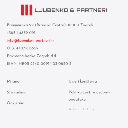
Branimirova 29 (Branimir Centar), 10000 Zagreb
+385 1 4852 091
info@ljubenko-i-partneri.hr
OIB: 44071613559
Privredna banka Zagreb d.d.
IBAN: HR05 2340 0091 1103 0850 5
Mi smo
Uvjeti korištenja
Što radimo
Politika zaštite osobnih
podataka
Odvjetnici
Politika kolačića
Arhiva objava