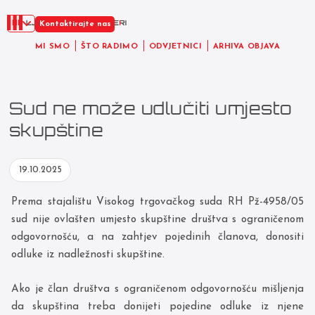
HR
Kontaktirajte nas
MI SMO
ŠTO RADIMO
ODVJETNICI
ARHIVA OBJAVA
Sud ne može udlučiti umjesto
skupštine
19.10.2025
Prema stajalištu Visokog trgovačkog suda RH Pž-4958/05
sud nije ovlašten umjesto skupštine društva s ograničenom
odgovornošću, a na zahtjev pojedinih članova, donositi
odluke iz nadležnosti skupštine.
Ako je član društva s ograničenom odgovornošću mišljenja
da skupština treba donijeti pojedine odluke iz njene