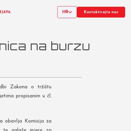
HR
BJAVA
Kontaktirajte nas
onica na burzu
dbi Zakona o tržištu
jetima propisanim u čl.
ma obavlja Komisija za
zi te nalaže mjere za