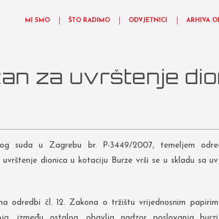
MI SMO
ŠTO RADIMO
ODVJETNICI
ARHIVA O
žan za uvrštenje di
og suda u Zagrebu br. P-3449/2007, temeljem odre
 uvrštenje dionica u kotaciju Burze vrši se u skladu sa uv
a odredbi čl. 12. Zakona o tržištu vrijednosnim papiri
oja, između ostalog, obavlja nadzor poslovanja bur