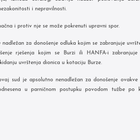
ezakonitosti i nepravilnosti.
ačna i protiv nje se može pokrenuti upravni spor.
e nadležan za donošenje odluka kojim se zabranjuje uvršt
nje rješenja kojim se Burzi ili HANFA-i zabranjuje 
kidanju uvrštenja dionica u kotaciju Burze.
ovaj sud je apsolutno nenadležan za donošenje ovakve 
podnesena u parničnom postupku povodom tužbe po k