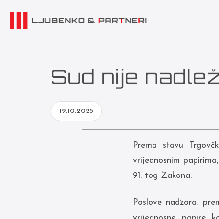
Sud nije nadle
19.10.2025
Prema stavu Trgovčk
vrijednosnim papirima,
91. tog Zakona.
Poslove nadzora, prem
vrijednosne papire k