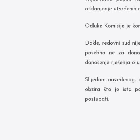
otklanjanje utvrđenih n
Odluke Komisije je kon
Dakle, redovni sud nij
posebno ne za donoše
donošenje rješenja o u
Slijedom navedenog, 
obzira što je ista 
postupati.