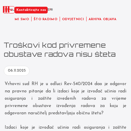
HR
Kontaktirajte nas
MI SMO
ŠTO RADIMO
ODVJETNICI
ARHIVA OBJAVA
Troškovi kod privremene
obustave radova nisu šteta
06.11.2025
Vrhovni sud RH je u odluci Rev-540/2024 dao je odgovor
na pravno pitanje da li izdaci koje je izvođač učinio radi
osiguranja i zaštite izvedenih radova za vrijeme
privremene obustave izvođenja radova za koju je
odgovoran naručitelj predstavljaju običnu štetu?
Izdaci koje je izvođač učinio radi osiguranja i zaštite