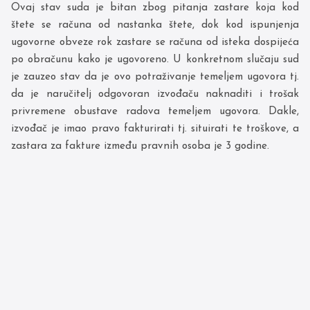
Ovaj stav suda je bitan zbog pitanja zastare koja kod
štete se računa od nastanka štete, dok kod ispunjenja
ugovorne obveze rok zastare se računa od isteka dospijeća
po obračunu kako je ugovoreno. U konkretnom slučaju sud
je zauzeo stav da je ovo potraživanje temeljem ugovora tj.
da je naručitelj odgovoran izvođaču naknaditi i trošak
privremene obustave radova temeljem ugovora. Dakle,
izvođač je imao pravo fakturirati tj. situirati te troškove, a
zastara za fakture između pravnih osoba je 3 godine.