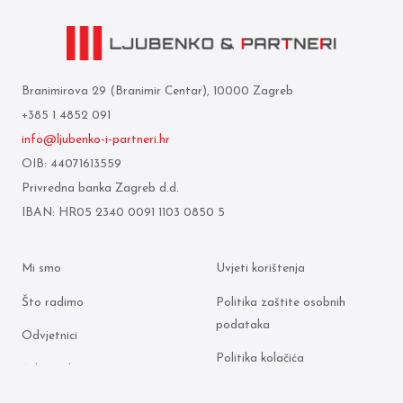
Branimirova 29 (Branimir Centar), 10000 Zagreb
+385 1 4852 091
info@ljubenko-i-partneri.hr
OIB: 44071613559
Privredna banka Zagreb d.d.
IBAN: HR05 2340 0091 1103 0850 5
Mi smo
Uvjeti korištenja
Što radimo
Politika zaštite osobnih
podataka
Odvjetnici
Politika kolačića
Arhiva objava