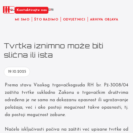
HR
Kontaktirajte nas
MI SMO
ŠTO RADIMO
ODVJETNICI
ARHIVA OBJAVA
Tvrtka iznimno može biti
slična ili ista
19.10.2025
Prema stavu Visokog trgovačkogsuda RH br. Pž-3008/04
zaštita tvrtke sukladno Zakonu o trgovačkim društvima
određena je ne samo na dokazanu opasnost ili ugrožavanje
položaja, već i ako postoji mogućnost takve opasnosti, tj.
da postoji mogućnost zabune.
Načelo isključivosti počiva na zaštiti već upisane tvrtke od