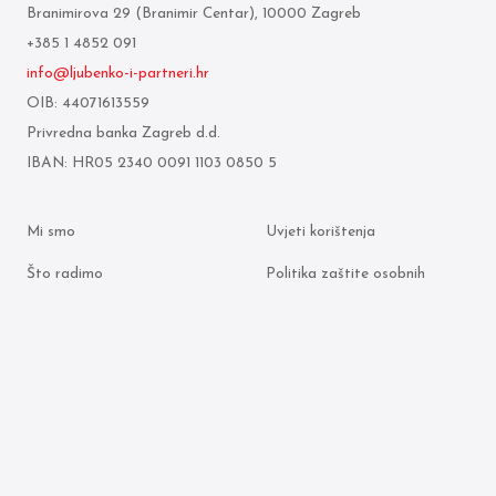
Branimirova 29 (Branimir Centar), 10000 Zagreb
+385 1 4852 091
info@ljubenko-i-partneri.hr
OIB: 44071613559
Privredna banka Zagreb d.d.
IBAN: HR05 2340 0091 1103 0850 5
Mi smo
Uvjeti korištenja
Što radimo
Politika zaštite osobnih
podataka
Odvjetnici
Politika kolačića
Arhiva objava
© 2026 Ljubenko & partneri. Sva prava pridržana.