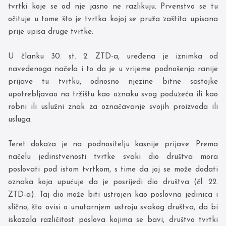
tvrtki koje se od nje jasno ne razlikuju. Prvenstvo se tu
očituje u tome što je tvrtka kojoj se pruža zaštita upisana
prije upisa druge tvrtke.
U članku 30. st. 2. ZTD-a, uređena je iznimka od
navedenoga načela i to da je u vrijeme podnošenja ranije
prijave tu tvrtku, odnosno njezine bitne sastojke
upotrebljavao na tržištu kao oznaku svog poduzeća ili kao
robni ili uslužni znak za označavanje svojih proizvoda ili
usluga.
Teret dokaza je na podnositelju kasnije prijave. Prema
načelu jedinstvenosti tvrtke svaki dio društva mora
poslovati pod istom tvrtkom, s time da joj se može dodati
oznaka koja upućuje da je posrijedi dio društva (čl. 22.
ZTD-a). Taj dio može biti ustrojen kao poslovna jedinica i
slično, što ovisi o unutarnjem ustroju svakog društva, da bi
iskazala različitost poslova kojima se bavi, društvo tvrtki