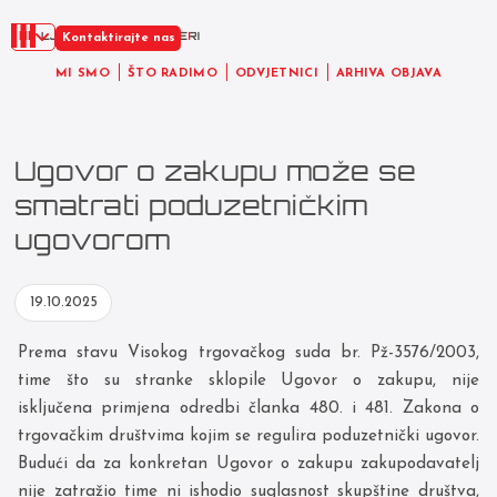
HR
Kontaktirajte nas
MI SMO
ŠTO RADIMO
ODVJETNICI
ARHIVA OBJAVA
Ugovor o zakupu može se
smatrati poduzetničkim
ugovorom
19.10.2025
Prema stavu Visokog trgovačkog suda br. Pž-3576/2003,
time što su stranke sklopile Ugovor o zakupu, nije
isključena primjena odredbi članka 480. i 481. Zakona o
trgovačkim društvima kojim se regulira poduzetnički ugovor.
Budući da za konkretan Ugovor o zakupu zakupodavatelj
nije zatražio time ni ishodio suglasnost skupštine društva,