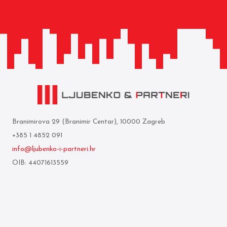
Branimirova 29 (Branimir Centar), 10000 Zagreb
+385 1 4852 091
info@ljubenko-i-partneri.hr
OIB: 44071613559
Privredna banka Zagreb d.d.
IBAN: HR05 2340 0091 1103 0850 5
Mi smo
Uvjeti korištenja