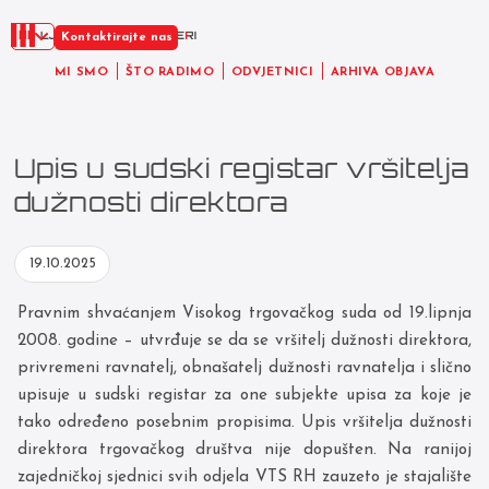
HR
Kontaktirajte nas
MI SMO
ŠTO RADIMO
ODVJETNICI
ARHIVA OBJAVA
Upis u sudski registar vršitelja
dužnosti direktora
19.10.2025
Pravnim shvaćanjem Visokog trgovačkog suda od 19.lipnja
2008. godine – utvrđuje se da se vršitelj dužnosti direktora,
privremeni ravnatelj, obnašatelj dužnosti ravnatelja i slično
upisuje u sudski registar za one subjekte upisa za koje je
tako određeno posebnim propisima. Upis vršitelja dužnosti
direktora trgovačkog društva nije dopušten. Na ranijoj
zajedničkoj sjednici svih odjela VTS RH zauzeto je stajalište