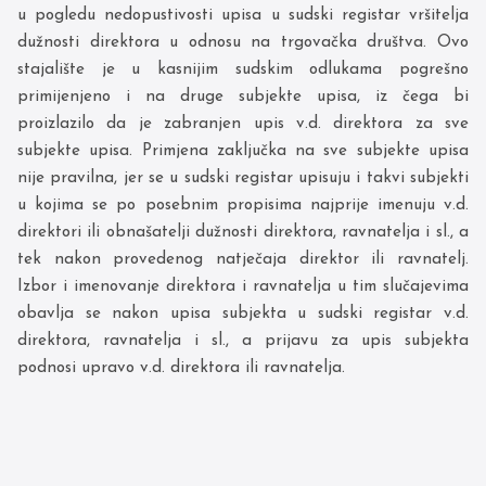
u pogledu nedopustivosti upisa u sudski registar vršitelja
dužnosti direktora u odnosu na trgovačka društva. Ovo
stajalište je u kasnijim sudskim odlukama pogrešno
primijenjeno i na druge subjekte upisa, iz čega bi
proizlazilo da je zabranjen upis v.d. direktora za sve
subjekte upisa. Primjena zaključka na sve subjekte upisa
nije pravilna, jer se u sudski registar upisuju i takvi subjekti
u kojima se po posebnim propisima najprije imenuju v.d.
direktori ili obnašatelji dužnosti direktora, ravnatelja i sl., a
tek nakon provedenog natječaja direktor ili ravnatelj.
Izbor i imenovanje direktora i ravnatelja u tim slučajevima
obavlja se nakon upisa subjekta u sudski registar v.d.
direktora, ravnatelja i sl., a prijavu za upis subjekta
podnosi upravo v.d. direktora ili ravnatelja.