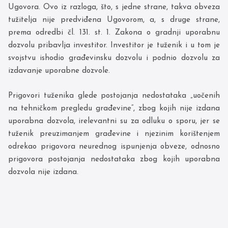
Ugovora. Ovo iz razloga, što, s jedne strane, takva obveza
tužitelja nije predviđena Ugovorom, a, s druge strane,
prema odredbi čl. 131. st. 1. Zakona o gradnji uporabnu
dozvolu pribavlja investitor. Investitor je tuženik i u tom je
svojstvu ishodio građevinsku dozvolu i podnio dozvolu za
izdavanje uporabne dozvole.
Prigovori tuženika glede postojanja nedostataka „uočenih
na tehničkom pregledu građevine“, zbog kojih nije izdana
uporabna dozvola, irelevantni su za odluku o sporu, jer se
tuženik preuzimanjem građevine i njezinim korištenjem
odrekao prigovora neurednog ispunjenja obveze, odnosno
prigovora postojanja nedostataka zbog kojih uporabna
dozvola nije izdana.