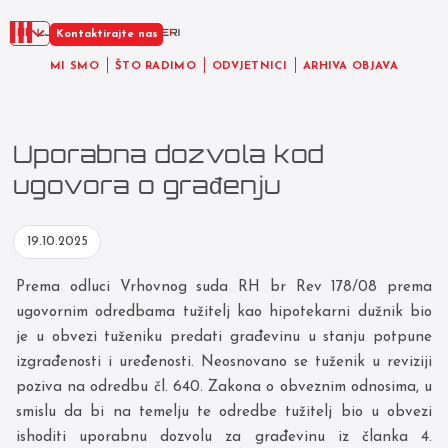
HR
Kontaktirajte nas
MI SMO
ŠTO RADIMO
ODVJETNICI
ARHIVA OBJAVA
Uporabna dozvola kod
ugovora o građenju
19.10.2025
Prema odluci Vrhovnog suda RH br Rev 178/08 prema
ugovornim odredbama tužitelj kao hipotekarni dužnik bio
je u obvezi tuženiku predati građevinu u stanju potpune
izgrađenosti i uređenosti. Neosnovano se tuženik u reviziji
poziva na odredbu čl. 640. Zakona o obveznim odnosima, u
smislu da bi na temelju te odredbe tužitelj bio u obvezi
ishoditi uporabnu dozvolu za građevinu iz članka 4.