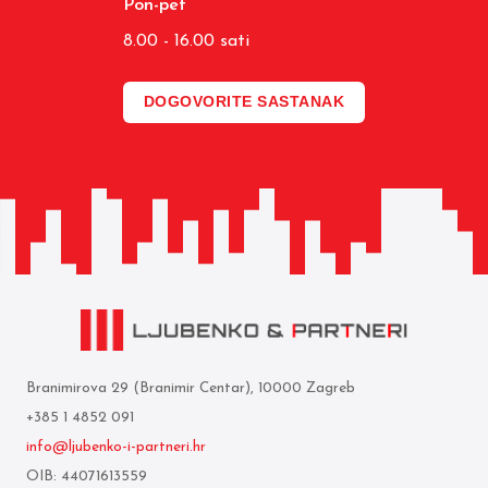
Pon-pet
8.00 - 16.00 sati
DOGOVORITE SASTANAK
Branimirova 29 (Branimir Centar), 10000 Zagreb
+385 1 4852 091
info@ljubenko-i-partneri.hr
OIB: 44071613559