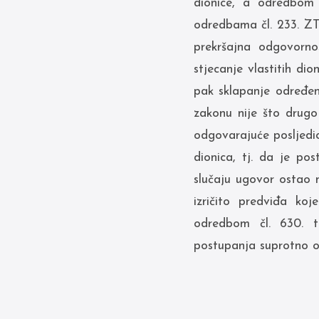
dionice, a odredbom 
odredbama čl. 233. ZT
prekršajna odgovorno
stjecanje vlastitih di
pak sklapanje određe
zakonu nije što drugo
odgovarajuće posljedic
dionica, tj. da je po
slučaju ugovor ostao
izričito predviđa ko
odredbom čl. 630. t
postupanja suprotno od