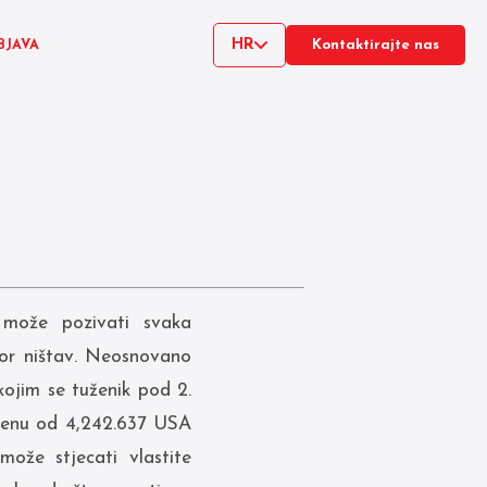
HR
BJAVA
Kontaktirajte nas
 može pozivati svaka
vor ništav. Neosnovano
 kojim se tuženik pod 2.
cijenu od 4,242.637 USA
ože stjecati vlastite