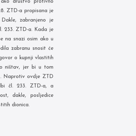
 ako društvo protivno
28. ZTD-a propisana je
 Dakle, zabranjeno je
čl. 233. ZTD-a. Kada je
e na snazi osim ako u
dila zabranu snosit će
ovor o kupnji vlastitih
o ništav, jer bi u tom
o. Naprotiv ovdje ZTD
dbi čl. 233. ZTD-a, a
t, dakle, posljedice
itih dionica.