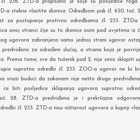
čl. 236. ZTD-a propisano je koje su posljedice toga
D-a stekne vlastite dionice. Odredbom pak čl. 630. toč. 
st za postupanje protivno odredbama čl. 233. ZTDa.
onica onoj stranci čije su to dionice osim pod uvjetima iz 
nog ugovora zabranjeno samo jednoj strani ugovor ostaj
 predviđeno za određeni slučaj, a strana koja je povrije
e. Prema tome, sve da tuženik pod 2. nije smio sklopiti ug
stupio suprotno odredbi čl. 233. ZOO-a ugovor ne bi bi
 na snazi budući da zakonom nije nešto drugo predviđen
je će biti posljedice sklapanja ugovora suprotno odre
oč. 28. ZTD-a predviđena je i prekršajna odgovornos
redbi čl. 233. ZTD-a nisu ništavost ugovora o kupnji vlast