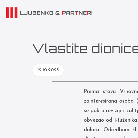
Vlastite dioni
19.10.2025
Prema stavu Vrhovno
zainteresirana osoba 
se pak u reviziji i zah
obvezao od I-tuženika 
dolara. Odredbom čl.