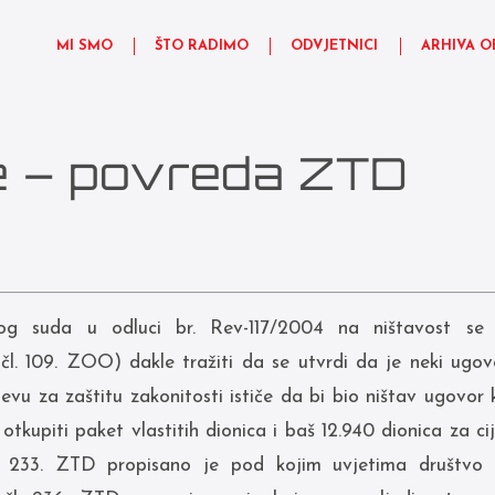
MI SMO
ŠTO RADIMO
ODVJETNICI
ARHIVA O
ce – povreda ZTD
g suda u odluci br. Rev-117/2004 na ništavost se
(čl. 109. ZOO) dakle tražiti da se utvrdi da je neki ugo
tjevu za zaštitu zakonitosti ističe da bi bio ništav ugovor
otkupiti paket vlastitih dionica i baš 12.940 dionica za 
 233. ZTD propisano je pod kojim uvjetima društvo m