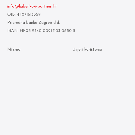
info@ljubenko-i-partneri.hr
OIB: 44071613559
Privredna banka Zagreb d.d.
IBAN: HR05 2340 0091 1103 0850 5
Mi smo
Uvjeti korištenja
Što radimo
Politika zaštite osobnih
podataka
Odvjetnici
Politika kolačića
Arhiva objava
© 2026 Ljubenko & partneri. Sva prava pridržana.