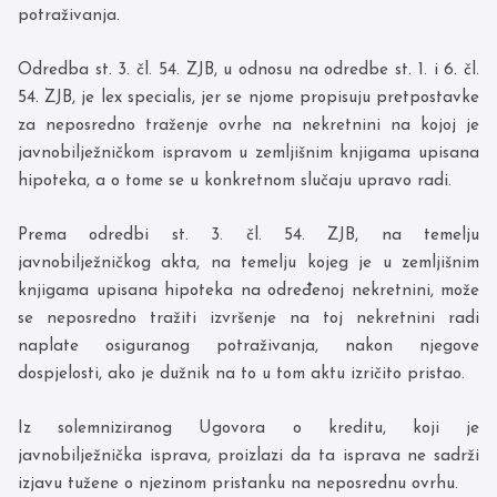
potraživanja.
Odredba st. 3. čl. 54. ZJB, u odnosu na odredbe st. 1. i 6. čl.
54. ZJB, je lex specialis, jer se njome propisuju pretpostavke
za neposredno traženje ovrhe na nekretnini na kojoj je
javnobilježničkom ispravom u zemljišnim knjigama upisana
hipoteka, a o tome se u konkretnom slučaju upravo radi.
Prema odredbi st. 3. čl. 54. ZJB, na temelju
javnobilježničkog akta, na temelju kojeg je u zemljišnim
knjigama upisana hipoteka na određenoj nekretnini, može
se neposredno tražiti izvršenje na toj nekretnini radi
naplate osiguranog potraživanja, nakon njegove
dospjelosti, ako je dužnik na to u tom aktu izričito pristao.
Iz solemniziranog Ugovora o kreditu, koji je
javnobilježnička isprava, proizlazi da ta isprava ne sadrži
izjavu tužene o njezinom pristanku na neposrednu ovrhu.