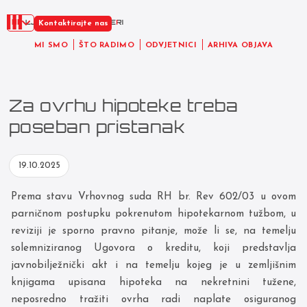
HR
Kontaktirajte nas
MI SMO
ŠTO RADIMO
ODVJETNICI
ARHIVA OBJAVA
Za ovrhu hipoteke treba
poseban pristanak
19.10.2025
Prema stavu Vrhovnog suda RH br. Rev 602/03 u ovom
parničnom postupku pokrenutom hipotekarnom tužbom, u
reviziji je sporno pravno pitanje, može li se, na temelju
solemniziranog Ugovora o kreditu, koji predstavlja
javnobilježnički akt i na temelju kojeg je u zemljišnim
knjigama upisana hipoteka na nekretnini tužene,
neposredno tražiti ovrha radi naplate osiguranog