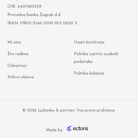
OIB: 44071613559
Privredna banka Zagreb d.d.
IBAN: HR05 2340 0091 1103 0850 5
Mi smo
Uvjeti korištenja
Što radimo
Politika zaštite osobnih
podataka
Odvjetnici
Politika kolačića
Arhiva objava
© 2026 Ljubenko & partneri. Sva prava pridržana.
Made by