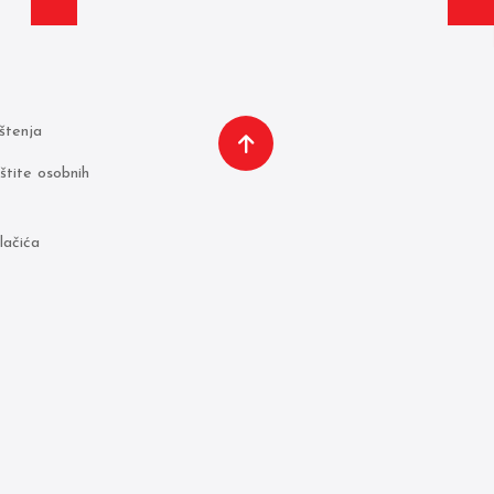
ištenja
aštite osobnih
lačića