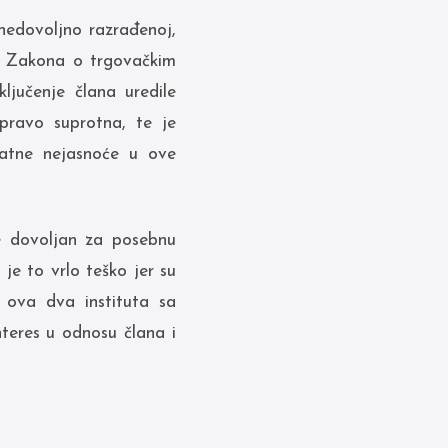
nedovoljno razrađenoj,
1. Zakona o trgovačkim
ljučenje člana uredile
pravo suprotna, te je
datne nejasnoće u ove
be dovoljan za posebnu
je to vrlo teško jer su
 ova dva instituta sa
teres u odnosu člana i