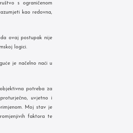
društvo s ograničenom
razumjeti kao redovna,
 da ovaj postupak nije
skoj logici.
guće je načelno naći u
 objektivna potreba za
proturječno, uvjetno i
primjenom. Moj stav je
promjenjivih faktora te