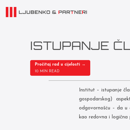
ISTUPANJE Č
Pročitaj rad u cijelosti →
10 MIN READ
Institut – istupanje č
gospodarskog) aspek
odgovornošću – da u o
kao redovna i logična 