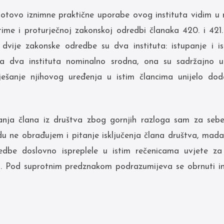
gotovo iznimne praktične uporabe ovog instituta vidim u 
 time i proturječnoj zakonskoj odredbi članaka 420. i 42
dvije zakonske odredbe su dva instituta: istupanje i isk
 dva instituta nominalno srodna, ona su sadržajno u
iješanje njihovog uređenja u istim člancima unijelo do
panja člana iz društva zbog gornjih razloga sam za se
 ne obrađujem i pitanje isključenja člana društva, mada 
redbe doslovno ispreplele u istim rečenicama uvjete za
 Pod suprotnim predznakom podrazumijeva se obrnuti in