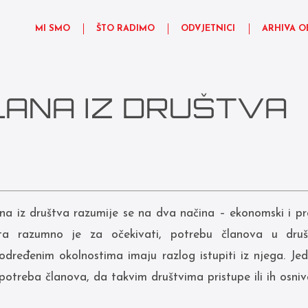
MI SMO
ŠTO RADIMO
ODVJETNICI
ARHIVA O
LANA IZ DRUŠTVA
lana iz društva razumije se na dva načina – ekonomski i pr
ta razumno je za očekivati, potrebu članova u dru
dređenim okolnostima imaju razlog istupiti iz njega. Je
potreba članova, da takvim društvima pristupe ili ih osniv