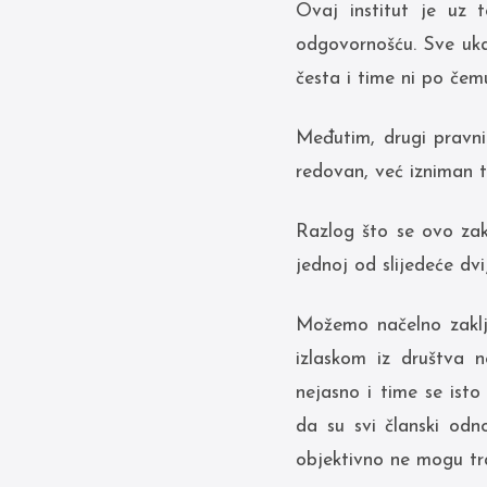
Ovaj institut je uz 
odgovornošću. Sve uka
česta i time ni po čem
Međutim, drugi pravni
redovan, već izniman t
Razlog što se ovo zak
jednoj od slijedeće dvij
Možemo načelno zaključ
izlaskom iz društva n
nejasno i time se ist
da su svi članski odno
objektivno ne mogu tra