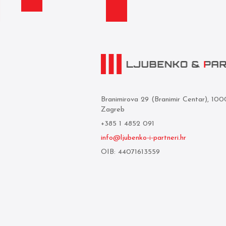
Branimirova 29 (Branimir Centar), 10
Zagreb
+385 1 4852 091
info@ljubenko-i-partneri.hr
OIB: 44071613559
Privredna banka Zagreb d.d.
IBAN: HR05 2340 0091 1103 0850 