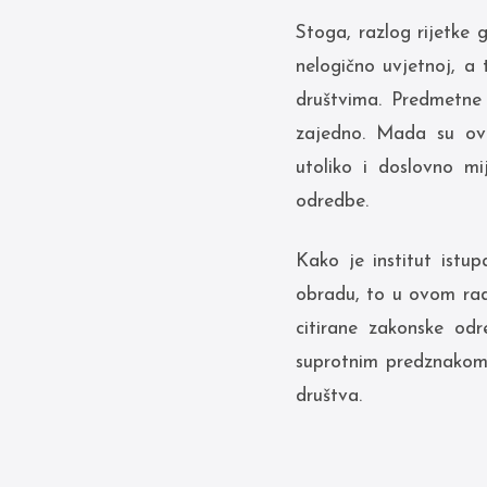
Stoga, razlog rijetke 
nelogično uvjetnoj, a
društvima. Predmetne 
zajedno. Mada su ova
utoliko i doslovno m
odredbe.
Kako je institut istu
obradu, to u ovom radu
citirane zakonske od
suprotnim predznakom.
društva.