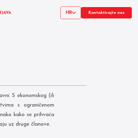
HR
BJAVA
Kontaktirajte nas
avni. S ekonomskog (ili
štvima s ograničenom
dnako kako se prihvaća
aju uz druge članove.