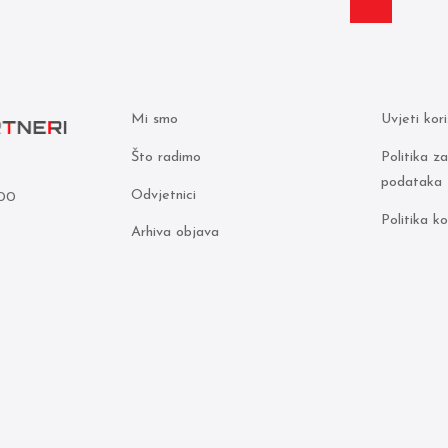
Mi smo
Uvjeti kor
Što radimo
Politika z
podataka
Odvjetnici
000
Politika ko
Arhiva objava
5