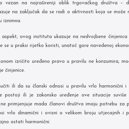
to vezan na najrašireniji oblik trgovačkog društva – 
zuje na zaključak da se radi o aktivnosti koja se može 
u iznimna.
 aspekt, ovog instituta ukazuje na nedvojbene činjenica
e se u praksi rijetko koristi, unatoč gore navedenoj ekonom
onom izričito uređeno pravo u pravilu ne konzumira, mo
e činjenice.
iti ili da su članski odnosi u pravilu vrlo harmonični i
e postoji ili je zakonsko uređenje ove situacije suviše 
o ne primjenjuje mada članovi društva imaju potrebu za 
si vrlo dinamični i ovisni o velikom broju utjecajnih i 
jno ostati harmonični.