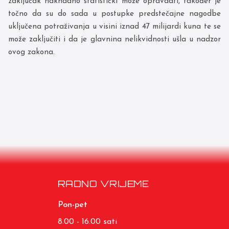
zaključak naknadno statistički može opravdati, također je
točno da su do sada u postupke predstečajne nagodbe
uključena potraživanja u visini iznad 47 milijardi kuna te se
može zaključiti i da je glavnina nelikvidnosti ušla u nadzor
ovog zakona.
RADNO VRIJEME
Pon-pet
8.00 - 16.00 sati