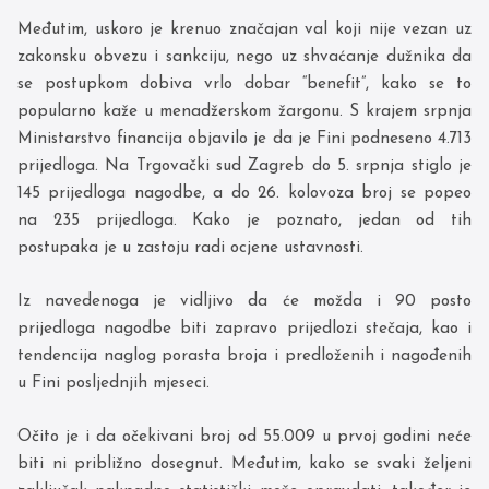
Međutim, uskoro je krenuo značajan val koji nije vezan uz
zakonsku obvezu i sankciju, nego uz shvaćanje dužnika da
se postupkom dobiva vrlo dobar “benefit”, kako se to
popularno kaže u menadžerskom žargonu. S krajem srpnja
Ministarstvo financija objavilo je da je Fini podneseno 4.713
prijedloga. Na Trgovački sud Zagreb do 5. srpnja stiglo je
145 prijedloga nagodbe, a do 26. kolovoza broj se popeo
na 235 prijedloga. Kako je poznato, jedan od tih
postupaka je u zastoju radi ocjene ustavnosti.
Iz navedenoga je vidljivo da će možda i 90 posto
prijedloga nagodbe biti zapravo prijedlozi stečaja, kao i
tendencija naglog porasta broja i predloženih i nagođenih
u Fini posljednjih mjeseci.
Očito je i da očekivani broj od 55.009 u prvoj godini neće
biti ni približno dosegnut. Međutim, kako se svaki željeni