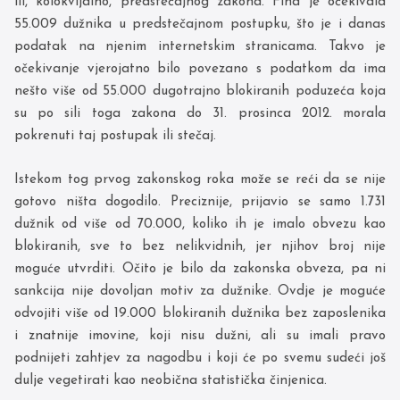
ili, kolokvijalno, predstečajnog zakona. Fina je očekivala
55.009 dužnika u predstečajnom postupku, što je i danas
podatak na njenim internetskim stranicama. Takvo je
očekivanje vjerojatno bilo povezano s podatkom da ima
nešto više od 55.000 dugotrajno blokiranih poduzeća koja
su po sili toga zakona do 31. prosinca 2012. morala
pokrenuti taj postupak ili stečaj.
Istekom tog prvog zakonskog roka može se reći da se nije
gotovo ništa dogodilo. Preciznije, prijavio se samo 1.731
dužnik od više od 70.000, koliko ih je imalo obvezu kao
blokiranih, sve to bez nelikvidnih, jer njihov broj nije
moguće utvrditi. Očito je bilo da zakonska obveza, pa ni
sankcija nije dovoljan motiv za dužnike. Ovdje je moguće
odvojiti više od 19.000 blokiranih dužnika bez zaposlenika
i znatnije imovine, koji nisu dužni, ali su imali pravo
podnijeti zahtjev za nagodbu i koji će po svemu sudeći još
dulje vegetirati kao neobična statistička činjenica.