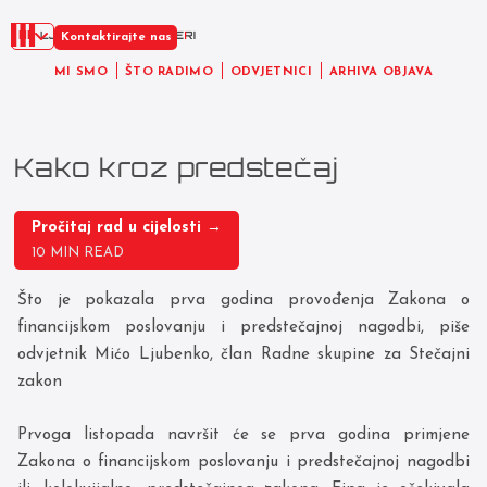
HR
Kontaktirajte nas
MI SMO
ŠTO RADIMO
ODVJETNICI
ARHIVA OBJAVA
Kako kroz predstečaj
Pročitaj rad u cijelosti →
10 MIN READ
Što je pokazala prva godina provođenja Zakona o
financijskom poslovanju i predstečajnoj nagodbi, piše
odvjetnik Mićo Ljubenko, član Radne skupine za Stečajni
zakon
Prvoga listopada navršit će se prva godina primjene
Zakona o financijskom poslovanju i predstečajnoj nagodbi