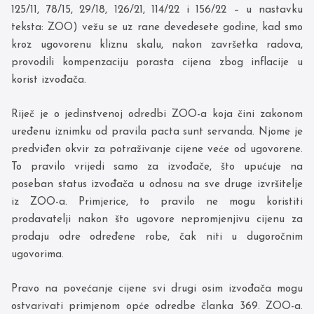
125/11, 78/15, 29/18, 126/21, 114/22 i 156/22 – u nastavku
teksta: ZOO) vežu se uz rane devedesete godine, kad smo
kroz ugovorenu kliznu skalu, nakon završetka radova,
provodili kompenzaciju porasta cijena zbog inflacije u
korist izvođača.
Riječ je o jedinstvenoj odredbi ZOO-a koja čini zakonom
uređenu iznimku od pravila pacta sunt servanda. Njome je
predviđen okvir za potraživanje cijene veće od ugovorene.
To pravilo vrijedi samo za izvođače, što upućuje na
poseban status izvođača u odnosu na sve druge izvršitelje
iz ZOO-a. Primjerice, to pravilo ne mogu koristiti
prodavatelji nakon što ugovore nepromjenjivu cijenu za
prodaju odre određene robe, čak niti u dugoročnim
ugovorima.
Pravo na povećanje cijene svi drugi osim izvođača mogu
ostvarivati primjenom opće odredbe članka 369. ZOO-a.