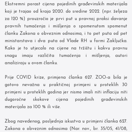
Ekstremni porast cijena pojedinih građevinskih materijala
koji je trajao od kraja 2020. do sredine 2022. (npr. željeza
za 120 %) prouzročio je prvi put u pravnoj praksi davanje
pravnih tumačenja i mišljenja o spomenutom spomenut
članku Zakona o obveznim odnosima, i to pet puta od pet
ministarstava i dva puta od Vlade RH u formi Zaključka.
Kako je to utjecalo na cijene na tržištu i kakvu pravnu
snagu imaju različita tumačenja i mišljenja, autori
analiziraju u ovom članku.
Prije COVID krize, primjena članka 627. ZOO-a bila je
gotovo nevažna u praktičnoj primjeni u proteklih 30
primjeni u proteklih godina jer nismo imali niti inflaciju niti
dugoročne skokove cijena pojedinih građevinskih
materijala za 100 % ili više.
Zbog navedenog, posljednja iskustva u primjeni članka 627.
Zakona o obveznim odnosima (Nar. nov., br. 35/05, 41/08,