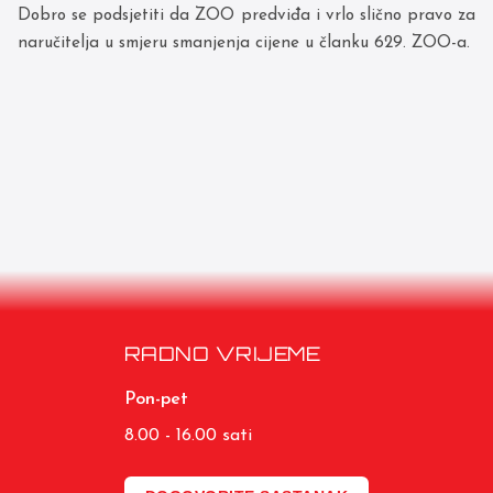
Dobro se podsjetiti da ZOO predviđa i vrlo slično pravo za
naručitelja u smjeru smanjenja cijene u članku 629. ZOO-a.
RADNO VRIJEME
Pon-pet
8.00 - 16.00 sati