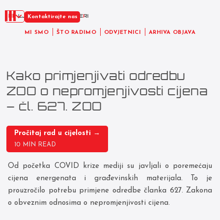
HR
Kontaktirajte nas
MI SMO
ŠTO RADIMO
ODVJETNICI
ARHIVA OBJAVA
Kako primjenjivati odredbu
ZOO o nepromjenjivosti cijena
– čl. 627. ZOO
Pročitaj rad u cijelosti →
10 MIN READ
Od početka COVID krize mediji su javljali o poremećaju
cijena energenata i građevinskih materijala. To je
prouzročilo potrebu primjene odredbe članka 627. Zakona
o obveznim odnosima o nepromjenjivosti cijena.