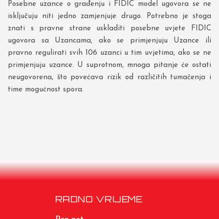
Posebne uzance o građenju i FIDIC model ugovora se ne
isključuju niti jedno zamjenjuje drugo. Potrebno je stoga
znati s pravne strane uskladiti posebne uvjete FIDIC
ugovora sa Uzancama, ako se primjenjuju Uzance ili
pravno regulirati svih 106 uzanci u tim uvjetima, ako se ne
primjenjuju uzance. U suprotnom, mnoga pitanje će ostati
neugovorena, što povećava rizik od različitih tumačenja i
time mogućnost spora.
RADNO VRIJEME