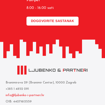
Pon-pet
8.00 - 16.00 sati
DOGOVORITE SASTANAK
Branimirova 29 (Branimir Centar), 10000 Zagreb
+385 1 4852 091
info@ljubenko-i-partneri.hr
OIB: 44071613559