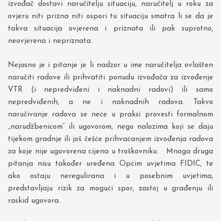
izvođač dostavi naručitelju situaciju, naručitelj u roku za
ovjeru niti prizna niti ospori tu situaciju smatra li se da je
takva situacija ovjerena i priznata ili pak suprotno,
neovjerena i nepriznata.
Nejasno je i pitanje je li nadzor u ime naručitelja ovlašten
naručiti radove ili prihvatiti ponudu izvođača za izvođenje
VTR (i nepredviđeni i naknadni radovi) ili samo
nepredviđenih, a ne i naknadnih radova. Takvo
naručivanje radova se neće u praksi provesti formalnom
„narudžbenicom“ ili ugovorom, nego nalozima koji se daju
tijekom gradnje ili još češće prihvaćanjem izvođenja radova
za koje nije ugovorena cijena u troškovniku. Mnoga druga
pitanja nisu također uređena Općim uvjetima FIDIC, te
ako ostaju neregulirana i u posebnim uvjetima,
predstavljaju rizik za mogući spor, zastoj u građenju ili
raskid ugovora.