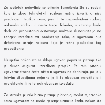
Za početak pojavljuje se pitanje tumačenja što su radovi
koje je zbog tehnoloških razloga nužno izvesti, a nisu
predviđeni troškovnikom, jesu li to nepredviđeni radovi,
naknadni radovi ili nešto treće. Također, u situaciji kada
dođe do propuštanja očitovanja nadzora ili naručitelja na
zahtjev izvođača za produženje roka, a ugovorom nije
defínirano ostaje nejasno koja je točno posljedica tog
propuštanja.
Nerijetko nakon što se sklopi ugovor, pojavi se pitanje tko
je dužan osigurati izvedbeni projekt. Po tom pitanju
ugovorne strane često ništa u ugovoru ne definiraju, pa je u
takvim situacijama nejasno je li to obaveza naručitelja i
projektanta ili je to pak obaveza izvođača.
Za stranke je vrlo bitno pitanje plaćanja, međutim, stranke
često ugovorom ne urede rješenje situacije kada, nakon što