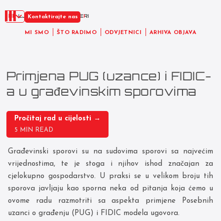
HR
Kontaktirajte nas
MI SMO
ŠTO RADIMO
ODVJETNICI
ARHIVA OBJAVA
Primjena PUG (uzance) i FIDIC-
a u građevinskim sporovima
Pročitaj rad u cijelosti →
5 MIN READ
Građevinski sporovi su na sudovima sporovi sa najvećim
vrijednostima, te je stoga i njihov ishod značajan za
cjelokupno gospodarstvo. U praksi se u velikom broju tih
sporova javljaju kao sporna neka od pitanja koja ćemo u
ovome radu razmotriti sa aspekta primjene Posebnih
uzanci o građenju (PUG) i FIDIC modela ugovora.